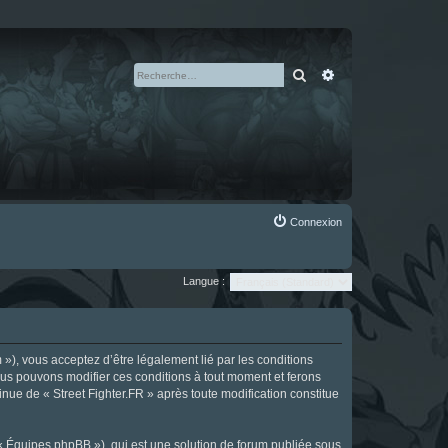
Rechercher
Recherche avan
Connexion
Langue :
m »), vous acceptez d’être légalement lié par les conditions
Nous pouvons modifier ces conditions à tout moment et ferons
tinue de « Street Fighter.FR » après toute modification constitue
 « Équipes phpBB »), qui est une solution de forum publiée sous