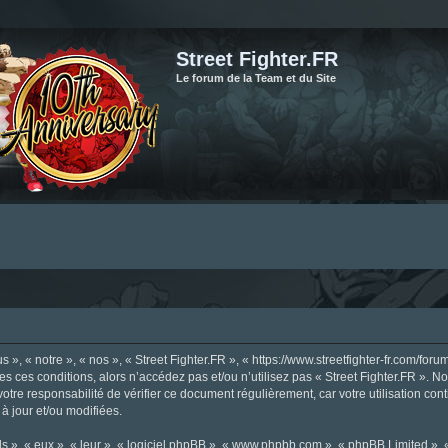
Street Fighter.FR
Le forum de la Team et du Site
», « notre », « nos », « Street Fighter.FR », « https://www.streetfighter-fr.com/foru
tes ces conditions, alors n’accédez pas et/ou n’utilisez pas « Street Fighter.FR ». 
votre responsabilité de vérifier ce document régulièrement, car votre utilisation con
 à jour et/ou modifiées.
s », « eux », « leur », « logiciel phpBB », « www.phpbb.com », « phpBB Limited »,