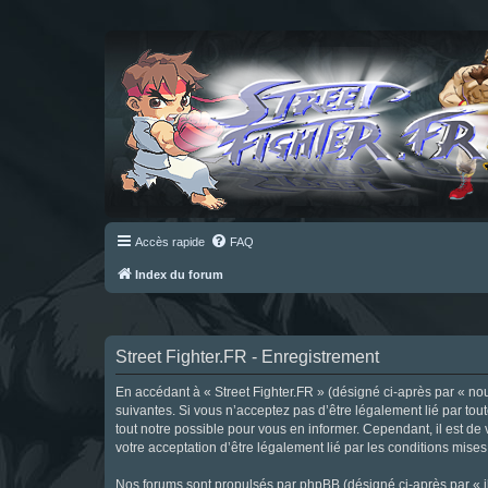
Accès rapide
FAQ
Index du forum
Street Fighter.FR - Enregistrement
En accédant à « Street Fighter.FR » (désigné ci-après par « nous 
suivantes. Si vous n’acceptez pas d’être légalement lié par tou
tout notre possible pour vous en informer. Cependant, il est de 
votre acceptation d’être légalement lié par les conditions mises
Nos forums sont propulsés par phpBB (désigné ci-après par « il