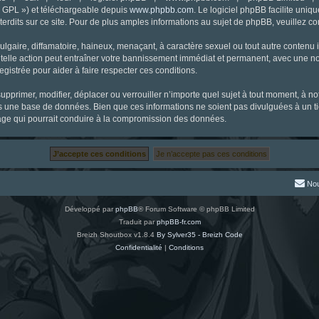
« GPL ») et téléchargeable depuis
www.phpbb.com
. Le logiciel phpBB facilite uniq
dits sur ce site. Pour de plus amples informations au sujet de phpBB, veuillez co
gaire, diffamatoire, haineux, menaçant, à caractère sexuel ou tout autre contenu ill
 telle action peut entraîner votre bannissement immédiat et permanent, avec une noti
gistrée pour aider à faire respecter ces conditions.
supprimer, modifier, déplacer ou verrouiller n’importe quel sujet à tout moment, à 
s une base de données. Bien que ces informations ne soient pas divulguées à un ti
tage qui pourrait conduire à la compromission des données.
Nou
Développé par
phpBB
® Forum Software © phpBB Limited
Traduit par
phpBB-fr.com
Breizh Shoutbox v1.8.4
By Sylver35 - Breizh Code
Confidentialité
|
Conditions