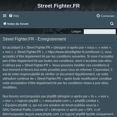
Street Fighter.FR
FAQ
Connexion
R
Index du forum
e
Langue :
c
Street Fighter.FR - Enregistrement
h
En accédant à « Street Fighter.FR » (désigné ci-après par « nous », « notre »,
e
« nos », « Street Fighter.FR », « https://www.streetfighter-fr.com/forum »), vous
r
acceptez d’être légalement lié par les conditions suivantes. Si vous n’acceptez
pas d’être légalement lié par toutes ces conditions, alors n’accédez pas et/ou
c
n’utilisez pas « Street Fighter.FR ». Nous pouvons modifier ces conditions à
h
tout moment et ferons tout notre possible pour vous en informer. Cependant, il
e
est de votre responsabilité de vérifier ce document régulièrement, car votre
utilisation continue de « Street Fighter.FR » après toute modification constitue
r
votre acceptation d’être légalement lié par les conditions mises à jour et/ou
modifiées.
Nos forums sont propulsés par phpBB (désigné ci-après par « ils », « eux »,
« leur », « logiciel phpBB », « www.phpbb.com », « phpBB Limited »,
« Équipes phpBB »), qui est une solution de forum publiée sous la «
GNU General Public License v2
» (désignée ci-après par « GPL ») et
téléchargeable depuis
www.phpbb.com
. Le logiciel phpBB facilite uniquement