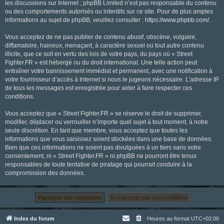
les discussions sur Internet ; phpBB Limited n’est pas responsable du contenu
ou des comportements autorisés ou interdits sur ce site. Pour de plus amples
informations au sujet de phpBB, veuillez consulter :
https://www.phpbb.com/
.
Vous acceptez de ne pas publier de contenu abusif, obscène, vulgaire,
diffamatoire, haineux, menaçant, à caractère sexuel ou tout autre contenu
illicite, que ce soit en vertu des lois de votre pays, du pays où « Street
Fighter.FR » est hébergé ou du droit international. Une telle action peut
entraîner votre bannissement immédiat et permanent, avec une notification à
votre fournisseur d’accès à Internet si nous le jugeons nécessaire. L’adresse IP
de tous les messages est enregistrée pour aider à faire respecter ces
conditions.
Vous acceptez que « Street Fighter.FR » se réserve le droit de supprimer,
modifier, déplacer ou verrouiller n’importe quel sujet à tout moment, à notre
seule discrétion. En tant que membre, vous acceptez que toutes les
informations que vous saisissez soient stockées dans une base de données.
Bien que ces informations ne soient pas divulguées à un tiers sans votre
consentement, ni « Street Fighter.FR » ni phpBB ne pourront être tenus
responsables de toute tentative de piratage qui pourrait conduire à la
compromission des données.
Index du forum
Heures au format
UTC+02:00