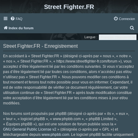
Street Fighter.FR
FAQ
Connexion
R
Index du forum
e
Langue :
c
Street Fighter.FR - Enregistrement
h
En accédant à « Street Fighter.FR » (désigné ci-après par « nous », « notre »,
e
« nos », « Street Fighter.FR », « https://www.streetfighter-fr.com/forum »), vous
r
acceptez d’être légalement lié par les conditions suivantes. Si vous n’acceptez
pas d’être légalement lié par toutes ces conditions, alors n’accédez pas et/ou
c
n’utilisez pas « Street Fighter.FR ». Nous pouvons modifier ces conditions à
h
tout moment et ferons tout notre possible pour vous en informer. Cependant, il
e
est de votre responsabilité de vérifier ce document régulièrement, car votre
utilisation continue de « Street Fighter.FR » après toute modification constitue
r
votre acceptation d’être légalement lié par les conditions mises à jour et/ou
modifiées.
Nos forums sont propulsés par phpBB (désigné ci-après par « ils », « eux »,
« leur », « logiciel phpBB », « www.phpbb.com », « phpBB Limited »,
« Équipes phpBB »), qui est une solution de forum publiée sous la «
GNU General Public License v2
» (désignée ci-après par « GPL ») et
téléchargeable depuis
www.phpbb.com
. Le logiciel phpBB facilite uniquement