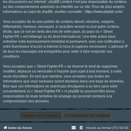
les discussions sur Internet ; phpBB Limited n’est pas responsable du contenu
ou des comportements autorisés ou interdits sur ce site. Pour de plus amples
informations au sujet de phpBB, veuillez consulter :
https://www.phpbb.com/
.
Vous acceptez de ne pas publier de contenu abusif, obscène, vulgaire,
diffamatoire, haineux, menaçant, à caractère sexuel ou tout autre contenu
illicite, que ce soit en vertu des lois de votre pays, du pays où « Street
Fighter.FR » est hébergé ou du droit international. Une telle action peut
entraîner votre bannissement immédiat et permanent, avec une notification à
votre fournisseur d’accès à Internet si nous le jugeons nécessaire. L’adresse IP
de tous les messages est enregistrée pour aider à faire respecter ces
conditions.
Vous acceptez que « Street Fighter.FR » se réserve le droit de supprimer,
modifier, déplacer ou verrouiller n’importe quel sujet à tout moment, à notre
seule discrétion. En tant que membre, vous acceptez que toutes les
informations que vous saisissez soient stockées dans une base de données.
Bien que ces informations ne soient pas divulguées à un tiers sans votre
consentement, ni « Street Fighter.FR » ni phpBB ne pourront être tenus
responsables de toute tentative de piratage qui pourrait conduire à la
compromission des données.
Index du forum
Heures au format
UTC+02:00