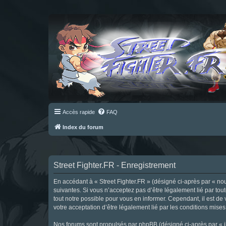
Accès rapide
FAQ
Index du forum
Street Fighter.FR - Enregistrement
En accédant à « Street Fighter.FR » (désigné ci-après par « nous 
suivantes. Si vous n’acceptez pas d’être légalement lié par tou
tout notre possible pour vous en informer. Cependant, il est de 
votre acceptation d’être légalement lié par les conditions mises
Nos forums sont propulsés par phpBB (désigné ci-après par « il