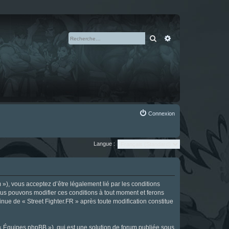
Rechercher
Recherche avan
Connexion
Langue :
m »), vous acceptez d’être légalement lié par les conditions
Nous pouvons modifier ces conditions à tout moment et ferons
tinue de « Street Fighter.FR » après toute modification constitue
 « Équipes phpBB »), qui est une solution de forum publiée sous