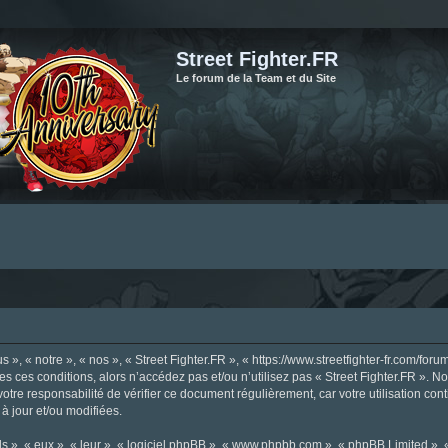
Street Fighter.FR
Le forum de la Team et du Site
», « notre », « nos », « Street Fighter.FR », « https://www.streetfighter-fr.com/foru
tes ces conditions, alors n’accédez pas et/ou n’utilisez pas « Street Fighter.FR ». 
votre responsabilité de vérifier ce document régulièrement, car votre utilisation con
 à jour et/ou modifiées.
s », « eux », « leur », « logiciel phpBB », « www.phpbb.com », « phpBB Limited »,