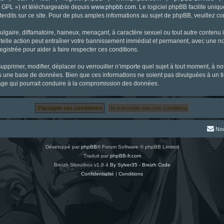
« GPL ») et téléchargeable depuis
www.phpbb.com
. Le logiciel phpBB facilite uniq
dits sur ce site. Pour de plus amples informations au sujet de phpBB, veuillez co
gaire, diffamatoire, haineux, menaçant, à caractère sexuel ou tout autre contenu ill
 telle action peut entraîner votre bannissement immédiat et permanent, avec une noti
gistrée pour aider à faire respecter ces conditions.
supprimer, modifier, déplacer ou verrouiller n’importe quel sujet à tout moment, à 
s une base de données. Bien que ces informations ne soient pas divulguées à un ti
tage qui pourrait conduire à la compromission des données.
Nou
Développé par
phpBB
® Forum Software © phpBB Limited
Traduit par
phpBB-fr.com
Breizh Shoutbox v1.8.4
By Sylver35 - Breizh Code
Confidentialité
|
Conditions