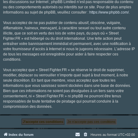
les discussions sur Internet ; phpBB Limited n’est pas responsable du contenu
ou des comportements autorisés ou interdits sur ce site. Pour de plus amples
informations au sujet de phpBB, veuillez consulter :
https://www.phpbb.com/
.
Vous acceptez de ne pas publier de contenu abusif, obscène, vulgaire,
diffamatoire, haineux, menaçant, à caractère sexuel ou tout autre contenu
illicite, que ce soit en vertu des lois de votre pays, du pays où « Street
Fighter.FR » est hébergé ou du droit international. Une telle action peut
entraîner votre bannissement immédiat et permanent, avec une notification à
votre fournisseur d’accès à Internet si nous le jugeons nécessaire. L’adresse IP
de tous les messages est enregistrée pour aider à faire respecter ces
conditions.
Vous acceptez que « Street Fighter.FR » se réserve le droit de supprimer,
modifier, déplacer ou verrouiller n’importe quel sujet à tout moment, à notre
seule discrétion. En tant que membre, vous acceptez que toutes les
informations que vous saisissez soient stockées dans une base de données.
Bien que ces informations ne soient pas divulguées à un tiers sans votre
consentement, ni « Street Fighter.FR » ni phpBB ne pourront être tenus
responsables de toute tentative de piratage qui pourrait conduire à la
compromission des données.
Index du forum
Heures au format
UTC+02:00