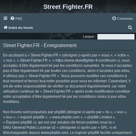
Street Fighter.FR
FAQ
Connexion
R
Index du forum
e
Langue :
c
Street Fighter.FR - Enregistrement
h
En accédant à « Street Fighter.FR » (désigné ci-après par « nous », « notre »,
e
« nos », « Street Fighter.FR », « https://www.streetfighter-fr.com/forum »), vous
r
acceptez d’être légalement lié par les conditions suivantes. Si vous n’acceptez
pas d’être légalement lié par toutes ces conditions, alors n’accédez pas et/ou
c
n’utilisez pas « Street Fighter.FR ». Nous pouvons modifier ces conditions à
h
tout moment et ferons tout notre possible pour vous en informer. Cependant, il
e
est de votre responsabilité de vérifier ce document régulièrement, car votre
utilisation continue de « Street Fighter.FR » après toute modification constitue
r
votre acceptation d’être légalement lié par les conditions mises à jour et/ou
modifiées.
Nos forums sont propulsés par phpBB (désigné ci-après par « ils », « eux »,
« leur », « logiciel phpBB », « www.phpbb.com », « phpBB Limited »,
« Équipes phpBB »), qui est une solution de forum publiée sous la «
GNU General Public License v2
» (désignée ci-après par « GPL ») et
téléchargeable depuis
www.phpbb.com
. Le logiciel phpBB facilite uniquement