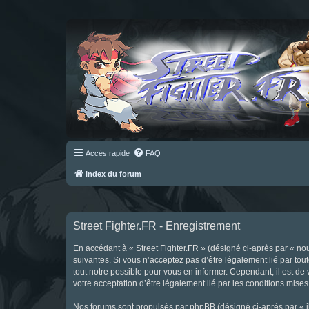
Accès rapide
FAQ
Index du forum
Street Fighter.FR - Enregistrement
En accédant à « Street Fighter.FR » (désigné ci-après par « nous 
suivantes. Si vous n’acceptez pas d’être légalement lié par tou
tout notre possible pour vous en informer. Cependant, il est de 
votre acceptation d’être légalement lié par les conditions mises
Nos forums sont propulsés par phpBB (désigné ci-après par « il