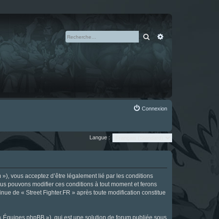
Rechercher
Recherche avan
Connexion
Langue :
m »), vous acceptez d’être légalement lié par les conditions
Nous pouvons modifier ces conditions à tout moment et ferons
tinue de « Street Fighter.FR » après toute modification constitue
 « Équipes phpBB »), qui est une solution de forum publiée sous