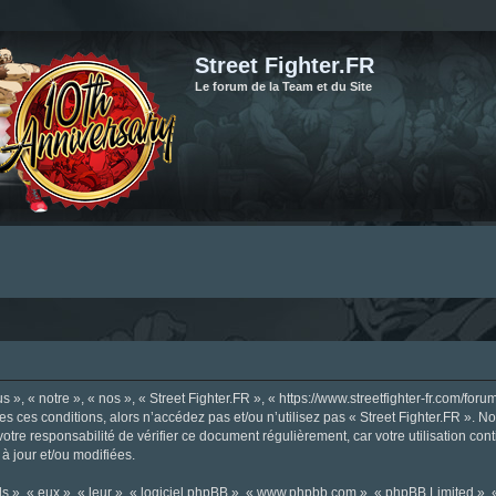
Street Fighter.FR
Le forum de la Team et du Site
», « notre », « nos », « Street Fighter.FR », « https://www.streetfighter-fr.com/foru
tes ces conditions, alors n’accédez pas et/ou n’utilisez pas « Street Fighter.FR ». 
votre responsabilité de vérifier ce document régulièrement, car votre utilisation con
 à jour et/ou modifiées.
s », « eux », « leur », « logiciel phpBB », « www.phpbb.com », « phpBB Limited »,