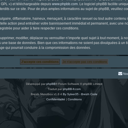
« GPL ») et téléchargeable depuis
www.phpbb.com
. Le logiciel phpBB facilite uniq
dits sur ce site. Pour de plus amples informations au sujet de phpBB, veuillez co
gaire, diffamatoire, haineux, menaçant, à caractère sexuel ou tout autre contenu ill
 telle action peut entraîner votre bannissement immédiat et permanent, avec une noti
gistrée pour aider à faire respecter ces conditions.
supprimer, modifier, déplacer ou verrouiller n’importe quel sujet à tout moment, à 
s une base de données. Bien que ces informations ne soient pas divulguées à un ti
tage qui pourrait conduire à la compromission des données.
Nou
Développé par
phpBB
® Forum Software © phpBB Limited
Traduit par
phpBB-fr.com
Breizh Shoutbox v1.8.4
By Sylver35 - Breizh Code
Confidentialité
|
Conditions