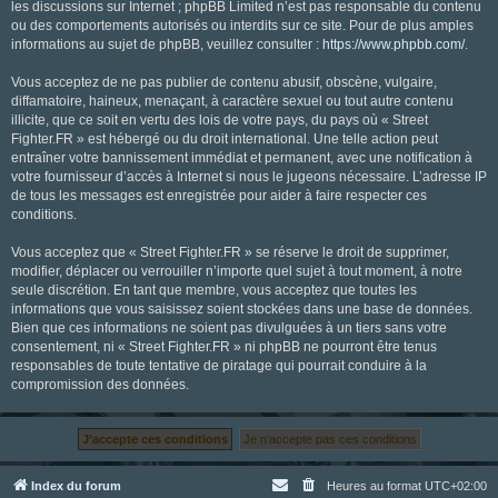
les discussions sur Internet ; phpBB Limited n’est pas responsable du contenu
ou des comportements autorisés ou interdits sur ce site. Pour de plus amples
informations au sujet de phpBB, veuillez consulter :
https://www.phpbb.com/
.
Vous acceptez de ne pas publier de contenu abusif, obscène, vulgaire,
diffamatoire, haineux, menaçant, à caractère sexuel ou tout autre contenu
illicite, que ce soit en vertu des lois de votre pays, du pays où « Street
Fighter.FR » est hébergé ou du droit international. Une telle action peut
entraîner votre bannissement immédiat et permanent, avec une notification à
votre fournisseur d’accès à Internet si nous le jugeons nécessaire. L’adresse IP
de tous les messages est enregistrée pour aider à faire respecter ces
conditions.
Vous acceptez que « Street Fighter.FR » se réserve le droit de supprimer,
modifier, déplacer ou verrouiller n’importe quel sujet à tout moment, à notre
seule discrétion. En tant que membre, vous acceptez que toutes les
informations que vous saisissez soient stockées dans une base de données.
Bien que ces informations ne soient pas divulguées à un tiers sans votre
consentement, ni « Street Fighter.FR » ni phpBB ne pourront être tenus
responsables de toute tentative de piratage qui pourrait conduire à la
compromission des données.
Index du forum
Heures au format
UTC+02:00