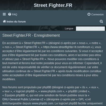
Street Fighter.FR
FAQ
Connexion
R
Index du forum
e
Langue :
c
Street Fighter.FR - Enregistrement
h
En accédant à « Street Fighter.FR » (désigné ci-après par « nous », « notre »,
e
« nos », « Street Fighter.FR », « https://www.streetfighter-fr.com/forum »), vous
r
acceptez d’être légalement lié par les conditions suivantes. Si vous n’acceptez
pas d’être légalement lié par toutes ces conditions, alors n’accédez pas et/ou
c
n’utilisez pas « Street Fighter.FR ». Nous pouvons modifier ces conditions à
h
tout moment et ferons tout notre possible pour vous en informer. Cependant, il
e
est de votre responsabilité de vérifier ce document régulièrement, car votre
utilisation continue de « Street Fighter.FR » après toute modification constitue
r
votre acceptation d’être légalement lié par les conditions mises à jour et/ou
modifiées.
Nos forums sont propulsés par phpBB (désigné ci-après par « ils », « eux »,
« leur », « logiciel phpBB », « www.phpbb.com », « phpBB Limited »,
« Équipes phpBB »), qui est une solution de forum publiée sous la «
GNU General Public License v2
» (désignée ci-après par « GPL ») et
téléchargeable depuis
www.phpbb.com
. Le logiciel phpBB facilite uniquement