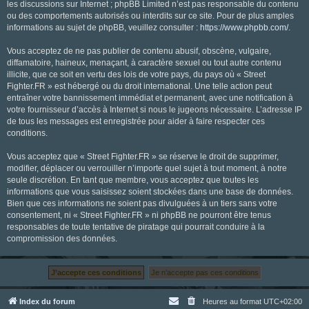
les discussions sur Internet ; phpBB Limited n’est pas responsable du contenu
ou des comportements autorisés ou interdits sur ce site. Pour de plus amples
informations au sujet de phpBB, veuillez consulter :
https://www.phpbb.com/
.
Vous acceptez de ne pas publier de contenu abusif, obscène, vulgaire,
diffamatoire, haineux, menaçant, à caractère sexuel ou tout autre contenu
illicite, que ce soit en vertu des lois de votre pays, du pays où « Street
Fighter.FR » est hébergé ou du droit international. Une telle action peut
entraîner votre bannissement immédiat et permanent, avec une notification à
votre fournisseur d’accès à Internet si nous le jugeons nécessaire. L’adresse IP
de tous les messages est enregistrée pour aider à faire respecter ces
conditions.
Vous acceptez que « Street Fighter.FR » se réserve le droit de supprimer,
modifier, déplacer ou verrouiller n’importe quel sujet à tout moment, à notre
seule discrétion. En tant que membre, vous acceptez que toutes les
informations que vous saisissez soient stockées dans une base de données.
Bien que ces informations ne soient pas divulguées à un tiers sans votre
consentement, ni « Street Fighter.FR » ni phpBB ne pourront être tenus
responsables de toute tentative de piratage qui pourrait conduire à la
compromission des données.
Index du forum
Heures au format
UTC+02:00