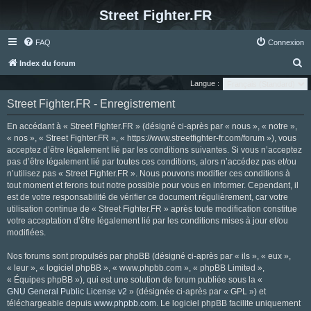
Street Fighter.FR
FAQ
Connexion
R
Index du forum
e
Langue :
c
Street Fighter.FR - Enregistrement
h
En accédant à « Street Fighter.FR » (désigné ci-après par « nous », « notre »,
e
« nos », « Street Fighter.FR », « https://www.streetfighter-fr.com/forum »), vous
r
acceptez d’être légalement lié par les conditions suivantes. Si vous n’acceptez
pas d’être légalement lié par toutes ces conditions, alors n’accédez pas et/ou
c
n’utilisez pas « Street Fighter.FR ». Nous pouvons modifier ces conditions à
h
tout moment et ferons tout notre possible pour vous en informer. Cependant, il
e
est de votre responsabilité de vérifier ce document régulièrement, car votre
utilisation continue de « Street Fighter.FR » après toute modification constitue
r
votre acceptation d’être légalement lié par les conditions mises à jour et/ou
modifiées.
Nos forums sont propulsés par phpBB (désigné ci-après par « ils », « eux »,
« leur », « logiciel phpBB », « www.phpbb.com », « phpBB Limited »,
« Équipes phpBB »), qui est une solution de forum publiée sous la «
GNU General Public License v2
» (désignée ci-après par « GPL ») et
téléchargeable depuis
www.phpbb.com
. Le logiciel phpBB facilite uniquement