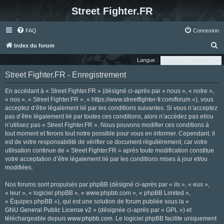
Street Fighter.FR
FAQ
Connexion
R
Index du forum
e
Langue :
c
Street Fighter.FR - Enregistrement
h
En accédant à « Street Fighter.FR » (désigné ci-après par « nous », « notre »,
e
« nos », « Street Fighter.FR », « https://www.streetfighter-fr.com/forum »), vous
r
acceptez d’être légalement lié par les conditions suivantes. Si vous n’acceptez
pas d’être légalement lié par toutes ces conditions, alors n’accédez pas et/ou
c
n’utilisez pas « Street Fighter.FR ». Nous pouvons modifier ces conditions à
h
tout moment et ferons tout notre possible pour vous en informer. Cependant, il
e
est de votre responsabilité de vérifier ce document régulièrement, car votre
utilisation continue de « Street Fighter.FR » après toute modification constitue
r
votre acceptation d’être légalement lié par les conditions mises à jour et/ou
modifiées.
Nos forums sont propulsés par phpBB (désigné ci-après par « ils », « eux »,
« leur », « logiciel phpBB », « www.phpbb.com », « phpBB Limited »,
« Équipes phpBB »), qui est une solution de forum publiée sous la «
GNU General Public License v2
» (désignée ci-après par « GPL ») et
téléchargeable depuis
www.phpbb.com
. Le logiciel phpBB facilite uniquement