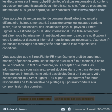
les discussions sur Internet ; phpBB Limited n’est pas responsable du contenu
ou des comportements autorisés ou interdits sur ce site. Pour de plus amples
informations au sujet de phpBB, veuillez consulter :
https://www.phpbb.com/
.
Vous acceptez de ne pas publier de contenu abusif, obscène, vulgaire,
diffamatoire, haineux, menaçant, à caractère sexuel ou tout autre contenu
illicite, que ce soit en vertu des lois de votre pays, du pays où « Street
Fighter.FR » est hébergé ou du droit international. Une telle action peut
entraîner votre bannissement immédiat et permanent, avec une notification à
votre fournisseur d’accès à Internet si nous le jugeons nécessaire. L’adresse IP
de tous les messages est enregistrée pour aider à faire respecter ces
conditions.
Vous acceptez que « Street Fighter.FR » se réserve le droit de supprimer,
modifier, déplacer ou verrouiller n’importe quel sujet à tout moment, à notre
seule discrétion. En tant que membre, vous acceptez que toutes les
informations que vous saisissez soient stockées dans une base de données.
Bien que ces informations ne soient pas divulguées à un tiers sans votre
consentement, ni « Street Fighter.FR » ni phpBB ne pourront être tenus
responsables de toute tentative de piratage qui pourrait conduire à la
compromission des données.
Index du forum
Heures au format
UTC+02:00