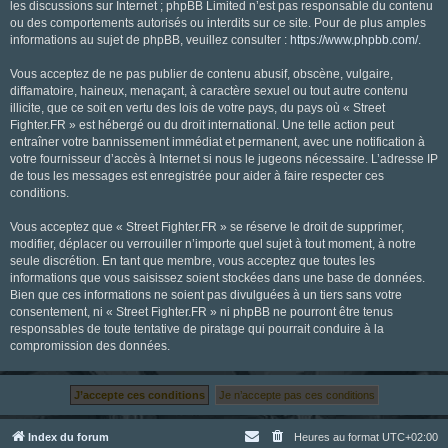
les discussions sur Internet ; phpBB Limited n’est pas responsable du contenu
ou des comportements autorisés ou interdits sur ce site. Pour de plus amples
informations au sujet de phpBB, veuillez consulter :
https://www.phpbb.com/
.
Vous acceptez de ne pas publier de contenu abusif, obscène, vulgaire,
diffamatoire, haineux, menaçant, à caractère sexuel ou tout autre contenu
illicite, que ce soit en vertu des lois de votre pays, du pays où « Street
Fighter.FR » est hébergé ou du droit international. Une telle action peut
entraîner votre bannissement immédiat et permanent, avec une notification à
votre fournisseur d’accès à Internet si nous le jugeons nécessaire. L’adresse IP
de tous les messages est enregistrée pour aider à faire respecter ces
conditions.
Vous acceptez que « Street Fighter.FR » se réserve le droit de supprimer,
modifier, déplacer ou verrouiller n’importe quel sujet à tout moment, à notre
seule discrétion. En tant que membre, vous acceptez que toutes les
informations que vous saisissez soient stockées dans une base de données.
Bien que ces informations ne soient pas divulguées à un tiers sans votre
consentement, ni « Street Fighter.FR » ni phpBB ne pourront être tenus
responsables de toute tentative de piratage qui pourrait conduire à la
compromission des données.
Index du forum
Heures au format
UTC+02:00