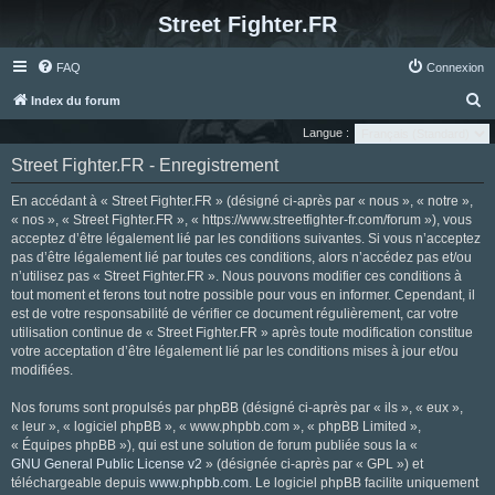
Street Fighter.FR
FAQ
Connexion
R
Index du forum
e
Langue :
c
Street Fighter.FR - Enregistrement
h
En accédant à « Street Fighter.FR » (désigné ci-après par « nous », « notre »,
e
« nos », « Street Fighter.FR », « https://www.streetfighter-fr.com/forum »), vous
r
acceptez d’être légalement lié par les conditions suivantes. Si vous n’acceptez
pas d’être légalement lié par toutes ces conditions, alors n’accédez pas et/ou
c
n’utilisez pas « Street Fighter.FR ». Nous pouvons modifier ces conditions à
h
tout moment et ferons tout notre possible pour vous en informer. Cependant, il
e
est de votre responsabilité de vérifier ce document régulièrement, car votre
utilisation continue de « Street Fighter.FR » après toute modification constitue
r
votre acceptation d’être légalement lié par les conditions mises à jour et/ou
modifiées.
Nos forums sont propulsés par phpBB (désigné ci-après par « ils », « eux »,
« leur », « logiciel phpBB », « www.phpbb.com », « phpBB Limited »,
« Équipes phpBB »), qui est une solution de forum publiée sous la «
GNU General Public License v2
» (désignée ci-après par « GPL ») et
téléchargeable depuis
www.phpbb.com
. Le logiciel phpBB facilite uniquement