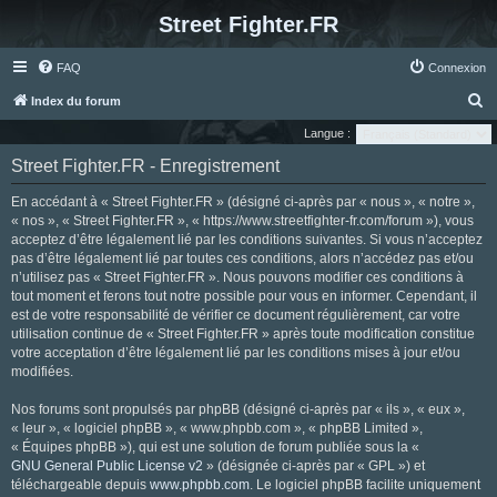
Street Fighter.FR
FAQ
Connexion
R
Index du forum
e
Langue :
c
Street Fighter.FR - Enregistrement
h
En accédant à « Street Fighter.FR » (désigné ci-après par « nous », « notre »,
e
« nos », « Street Fighter.FR », « https://www.streetfighter-fr.com/forum »), vous
r
acceptez d’être légalement lié par les conditions suivantes. Si vous n’acceptez
pas d’être légalement lié par toutes ces conditions, alors n’accédez pas et/ou
c
n’utilisez pas « Street Fighter.FR ». Nous pouvons modifier ces conditions à
h
tout moment et ferons tout notre possible pour vous en informer. Cependant, il
e
est de votre responsabilité de vérifier ce document régulièrement, car votre
utilisation continue de « Street Fighter.FR » après toute modification constitue
r
votre acceptation d’être légalement lié par les conditions mises à jour et/ou
modifiées.
Nos forums sont propulsés par phpBB (désigné ci-après par « ils », « eux »,
« leur », « logiciel phpBB », « www.phpbb.com », « phpBB Limited »,
« Équipes phpBB »), qui est une solution de forum publiée sous la «
GNU General Public License v2
» (désignée ci-après par « GPL ») et
téléchargeable depuis
www.phpbb.com
. Le logiciel phpBB facilite uniquement