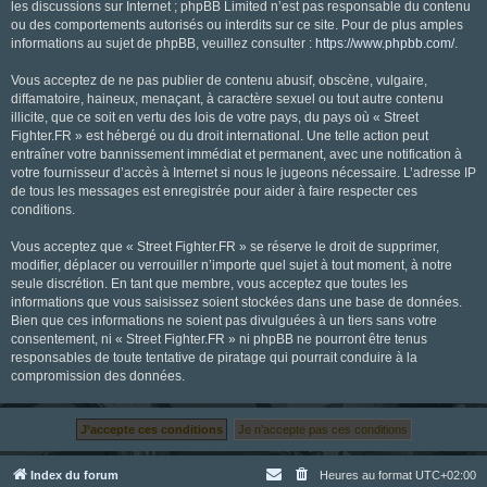
les discussions sur Internet ; phpBB Limited n’est pas responsable du contenu
ou des comportements autorisés ou interdits sur ce site. Pour de plus amples
informations au sujet de phpBB, veuillez consulter :
https://www.phpbb.com/
.
Vous acceptez de ne pas publier de contenu abusif, obscène, vulgaire,
diffamatoire, haineux, menaçant, à caractère sexuel ou tout autre contenu
illicite, que ce soit en vertu des lois de votre pays, du pays où « Street
Fighter.FR » est hébergé ou du droit international. Une telle action peut
entraîner votre bannissement immédiat et permanent, avec une notification à
votre fournisseur d’accès à Internet si nous le jugeons nécessaire. L’adresse IP
de tous les messages est enregistrée pour aider à faire respecter ces
conditions.
Vous acceptez que « Street Fighter.FR » se réserve le droit de supprimer,
modifier, déplacer ou verrouiller n’importe quel sujet à tout moment, à notre
seule discrétion. En tant que membre, vous acceptez que toutes les
informations que vous saisissez soient stockées dans une base de données.
Bien que ces informations ne soient pas divulguées à un tiers sans votre
consentement, ni « Street Fighter.FR » ni phpBB ne pourront être tenus
responsables de toute tentative de piratage qui pourrait conduire à la
compromission des données.
Index du forum
Heures au format
UTC+02:00