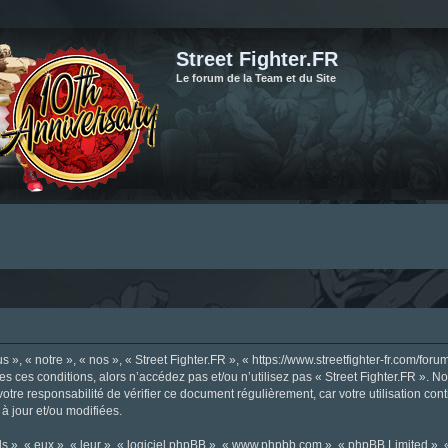
Street Fighter.FR
Le forum de la Team et du Site
», « notre », « nos », « Street Fighter.FR », « https://www.streetfighter-fr.com/foru
tes ces conditions, alors n’accédez pas et/ou n’utilisez pas « Street Fighter.FR ». 
votre responsabilité de vérifier ce document régulièrement, car votre utilisation con
 à jour et/ou modifiées.
s », « eux », « leur », « logiciel phpBB », « www.phpbb.com », « phpBB Limited »,