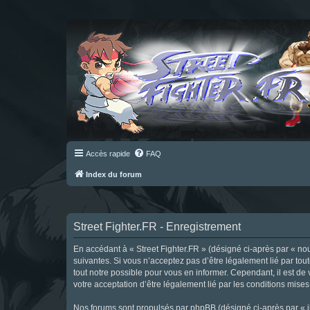
Accès rapide
FAQ
Index du forum
Street Fighter.FR - Enregistrement
En accédant à « Street Fighter.FR » (désigné ci-après par « nous 
suivantes. Si vous n’acceptez pas d’être légalement lié par tou
tout notre possible pour vous en informer. Cependant, il est de 
votre acceptation d’être légalement lié par les conditions mises
Nos forums sont propulsés par phpBB (désigné ci-après par « il