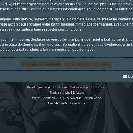
« GPL ») et téléchargeable depuis
www.phpbb.com
. Le logiciel phpBB facilite uniq
dits sur ce site. Pour de plus amples informations au sujet de phpBB, veuillez co
gaire, diffamatoire, haineux, menaçant, à caractère sexuel ou tout autre contenu ill
 telle action peut entraîner votre bannissement immédiat et permanent, avec une noti
gistrée pour aider à faire respecter ces conditions.
supprimer, modifier, déplacer ou verrouiller n’importe quel sujet à tout moment, à 
s une base de données. Bien que ces informations ne soient pas divulguées à un ti
tage qui pourrait conduire à la compromission des données.
Nou
Développé par
phpBB
® Forum Software © phpBB Limited
Traduit par
phpBB-fr.com
Breizh Shoutbox v1.8.4
By Sylver35 - Breizh Code
Confidentialité
|
Conditions