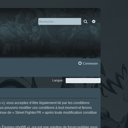
Rechercher
Recherche avan
Connexion
Langue :
m »), vous acceptez d’être légalement lié par les conditions
Nous pouvons modifier ces conditions à tout moment et ferons
tinue de « Street Fighter.FR » après toute modification constitue
 « Équipes phpBB »), qui est une solution de forum publiée sous