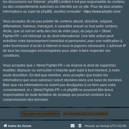
les discussions sur Internet ; phpBB Limited n’est pas responsable du contenu
ou des comportements autorisés ou interdits sur ce site. Pour de plus amples
informations au sujet de phpBB, veuillez consulter :
https://www.phpbb.com/
.
Vous acceptez de ne pas publier de contenu abusif, obscène, vulgaire,
diffamatoire, haineux, menaçant, à caractère sexuel ou tout autre contenu
illicite, que ce soit en vertu des lois de votre pays, du pays où « Street
Fighter.FR » est hébergé ou du droit international. Une telle action peut
entraîner votre bannissement immédiat et permanent, avec une notification à
votre fournisseur d’accès à Internet si nous le jugeons nécessaire. L’adresse IP
de tous les messages est enregistrée pour aider à faire respecter ces
conditions.
Vous acceptez que « Street Fighter.FR » se réserve le droit de supprimer,
modifier, déplacer ou verrouiller n’importe quel sujet à tout moment, à notre
seule discrétion. En tant que membre, vous acceptez que toutes les
informations que vous saisissez soient stockées dans une base de données.
Bien que ces informations ne soient pas divulguées à un tiers sans votre
consentement, ni « Street Fighter.FR » ni phpBB ne pourront être tenus
responsables de toute tentative de piratage qui pourrait conduire à la
compromission des données.
Index du forum
Heures au format
UTC+02:00