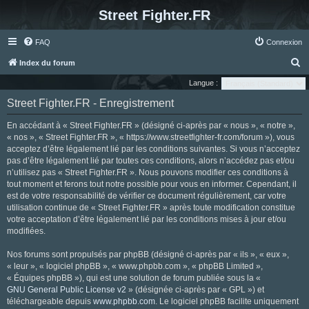
Street Fighter.FR
FAQ
Connexion
R
Index du forum
e
Langue :
c
Street Fighter.FR - Enregistrement
h
En accédant à « Street Fighter.FR » (désigné ci-après par « nous », « notre »,
e
« nos », « Street Fighter.FR », « https://www.streetfighter-fr.com/forum »), vous
r
acceptez d’être légalement lié par les conditions suivantes. Si vous n’acceptez
pas d’être légalement lié par toutes ces conditions, alors n’accédez pas et/ou
c
n’utilisez pas « Street Fighter.FR ». Nous pouvons modifier ces conditions à
h
tout moment et ferons tout notre possible pour vous en informer. Cependant, il
e
est de votre responsabilité de vérifier ce document régulièrement, car votre
utilisation continue de « Street Fighter.FR » après toute modification constitue
r
votre acceptation d’être légalement lié par les conditions mises à jour et/ou
modifiées.
Nos forums sont propulsés par phpBB (désigné ci-après par « ils », « eux »,
« leur », « logiciel phpBB », « www.phpbb.com », « phpBB Limited »,
« Équipes phpBB »), qui est une solution de forum publiée sous la «
GNU General Public License v2
» (désignée ci-après par « GPL ») et
téléchargeable depuis
www.phpbb.com
. Le logiciel phpBB facilite uniquement