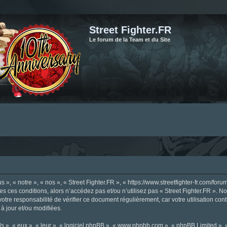
Street Fighter.FR
Le forum de la Team et du Site
», « notre », « nos », « Street Fighter.FR », « https://www.streetfighter-fr.com/foru
tes ces conditions, alors n’accédez pas et/ou n’utilisez pas « Street Fighter.FR ». 
votre responsabilité de vérifier ce document régulièrement, car votre utilisation con
 à jour et/ou modifiées.
s », « eux », « leur », « logiciel phpBB », « www.phpbb.com », « phpBB Limited »,