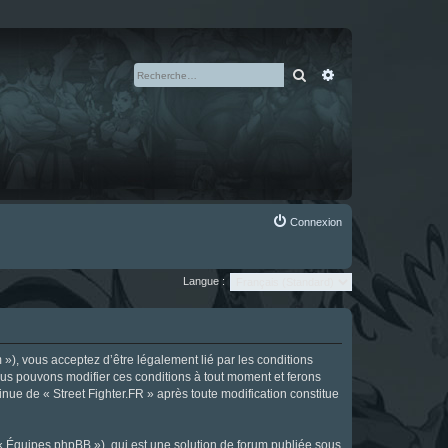
Rechercher
Recherche avan
Connexion
Langue :
m »), vous acceptez d’être légalement lié par les conditions
Nous pouvons modifier ces conditions à tout moment et ferons
tinue de « Street Fighter.FR » après toute modification constitue
 « Équipes phpBB »), qui est une solution de forum publiée sous