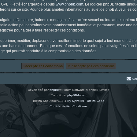
« GPL ») et téléchargeable depuis
www.phpbb.com
. Le logiciel phpBB facilite uniq
dits sur ce site. Pour de plus amples informations au sujet de phpBB, veuillez co
gaire, diffamatoire, haineux, menaçant, à caractère sexuel ou tout autre contenu ill
 telle action peut entraîner votre bannissement immédiat et permanent, avec une noti
gistrée pour aider à faire respecter ces conditions.
supprimer, modifier, déplacer ou verrouiller n’importe quel sujet à tout moment, à 
s une base de données. Bien que ces informations ne soient pas divulguées à un ti
tage qui pourrait conduire à la compromission des données.
Nou
Développé par
phpBB
® Forum Software © phpBB Limited
Traduit par
phpBB-fr.com
Breizh Shoutbox v1.8.4
By Sylver35 - Breizh Code
Confidentialité
|
Conditions