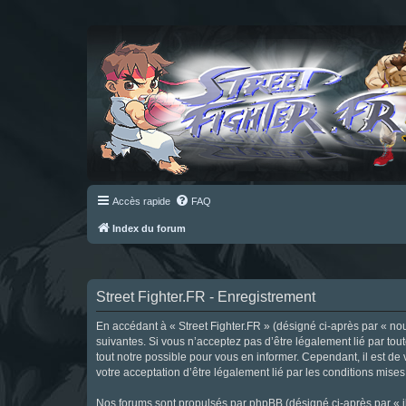
Accès rapide
FAQ
Index du forum
Street Fighter.FR - Enregistrement
En accédant à « Street Fighter.FR » (désigné ci-après par « nous 
suivantes. Si vous n’acceptez pas d’être légalement lié par tou
tout notre possible pour vous en informer. Cependant, il est de 
votre acceptation d’être légalement lié par les conditions mises
Nos forums sont propulsés par phpBB (désigné ci-après par « il