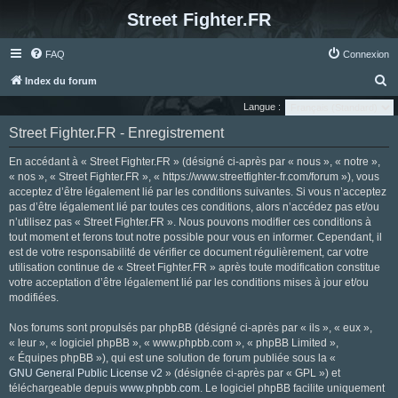
Street Fighter.FR
FAQ
Connexion
R
Index du forum
e
Langue :
c
Street Fighter.FR - Enregistrement
h
En accédant à « Street Fighter.FR » (désigné ci-après par « nous », « notre »,
e
« nos », « Street Fighter.FR », « https://www.streetfighter-fr.com/forum »), vous
r
acceptez d’être légalement lié par les conditions suivantes. Si vous n’acceptez
pas d’être légalement lié par toutes ces conditions, alors n’accédez pas et/ou
c
n’utilisez pas « Street Fighter.FR ». Nous pouvons modifier ces conditions à
h
tout moment et ferons tout notre possible pour vous en informer. Cependant, il
e
est de votre responsabilité de vérifier ce document régulièrement, car votre
utilisation continue de « Street Fighter.FR » après toute modification constitue
r
votre acceptation d’être légalement lié par les conditions mises à jour et/ou
modifiées.
Nos forums sont propulsés par phpBB (désigné ci-après par « ils », « eux »,
« leur », « logiciel phpBB », « www.phpbb.com », « phpBB Limited »,
« Équipes phpBB »), qui est une solution de forum publiée sous la «
GNU General Public License v2
» (désignée ci-après par « GPL ») et
téléchargeable depuis
www.phpbb.com
. Le logiciel phpBB facilite uniquement