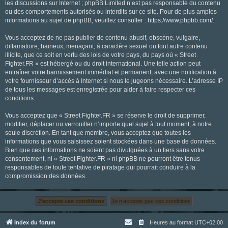
les discussions sur Internet ; phpBB Limited n’est pas responsable du contenu
ou des comportements autorisés ou interdits sur ce site. Pour de plus amples
informations au sujet de phpBB, veuillez consulter :
https://www.phpbb.com/
.
Vous acceptez de ne pas publier de contenu abusif, obscène, vulgaire,
diffamatoire, haineux, menaçant, à caractère sexuel ou tout autre contenu
illicite, que ce soit en vertu des lois de votre pays, du pays où « Street
Fighter.FR » est hébergé ou du droit international. Une telle action peut
entraîner votre bannissement immédiat et permanent, avec une notification à
votre fournisseur d’accès à Internet si nous le jugeons nécessaire. L’adresse IP
de tous les messages est enregistrée pour aider à faire respecter ces
conditions.
Vous acceptez que « Street Fighter.FR » se réserve le droit de supprimer,
modifier, déplacer ou verrouiller n’importe quel sujet à tout moment, à notre
seule discrétion. En tant que membre, vous acceptez que toutes les
informations que vous saisissez soient stockées dans une base de données.
Bien que ces informations ne soient pas divulguées à un tiers sans votre
consentement, ni « Street Fighter.FR » ni phpBB ne pourront être tenus
responsables de toute tentative de piratage qui pourrait conduire à la
compromission des données.
Index du forum
Heures au format
UTC+02:00