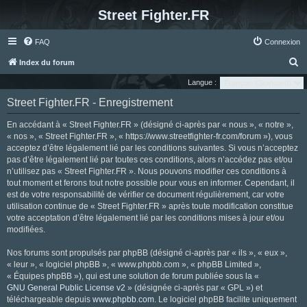
Street Fighter.FR
FAQ
Connexion
R
Index du forum
e
Langue :
c
Street Fighter.FR - Enregistrement
h
En accédant à « Street Fighter.FR » (désigné ci-après par « nous », « notre »,
e
« nos », « Street Fighter.FR », « https://www.streetfighter-fr.com/forum »), vous
r
acceptez d’être légalement lié par les conditions suivantes. Si vous n’acceptez
pas d’être légalement lié par toutes ces conditions, alors n’accédez pas et/ou
c
n’utilisez pas « Street Fighter.FR ». Nous pouvons modifier ces conditions à
h
tout moment et ferons tout notre possible pour vous en informer. Cependant, il
e
est de votre responsabilité de vérifier ce document régulièrement, car votre
utilisation continue de « Street Fighter.FR » après toute modification constitue
r
votre acceptation d’être légalement lié par les conditions mises à jour et/ou
modifiées.
Nos forums sont propulsés par phpBB (désigné ci-après par « ils », « eux »,
« leur », « logiciel phpBB », « www.phpbb.com », « phpBB Limited »,
« Équipes phpBB »), qui est une solution de forum publiée sous la «
GNU General Public License v2
» (désignée ci-après par « GPL ») et
téléchargeable depuis
www.phpbb.com
. Le logiciel phpBB facilite uniquement