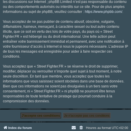
les discussions sur Internet ; phpBB Limited n’est pas responsable du contenu
ou des comportements autorisés ou interdits sur ce site. Pour de plus amples
informations au sujet de phpBB, veuillez consulter :
https://www.phpbb.com/
.
Vous acceptez de ne pas publier de contenu abusif, obscène, vulgaire,
diffamatoire, haineux, menaçant, à caractère sexuel ou tout autre contenu
illicite, que ce soit en vertu des lois de votre pays, du pays où « Street
Fighter.FR » est hébergé ou du droit international. Une telle action peut
entraîner votre bannissement immédiat et permanent, avec une notification à
votre fournisseur d’accès à Internet si nous le jugeons nécessaire. L’adresse IP
de tous les messages est enregistrée pour aider à faire respecter ces
conditions.
Vous acceptez que « Street Fighter.FR » se réserve le droit de supprimer,
modifier, déplacer ou verrouiller n’importe quel sujet à tout moment, à notre
seule discrétion. En tant que membre, vous acceptez que toutes les
informations que vous saisissez soient stockées dans une base de données.
Bien que ces informations ne soient pas divulguées à un tiers sans votre
consentement, ni « Street Fighter.FR » ni phpBB ne pourront être tenus
responsables de toute tentative de piratage qui pourrait conduire à la
compromission des données.
Index du forum
Heures au format
UTC+02:00