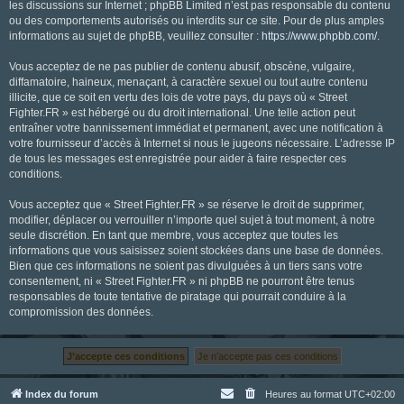
les discussions sur Internet ; phpBB Limited n’est pas responsable du contenu
ou des comportements autorisés ou interdits sur ce site. Pour de plus amples
informations au sujet de phpBB, veuillez consulter :
https://www.phpbb.com/
.
Vous acceptez de ne pas publier de contenu abusif, obscène, vulgaire,
diffamatoire, haineux, menaçant, à caractère sexuel ou tout autre contenu
illicite, que ce soit en vertu des lois de votre pays, du pays où « Street
Fighter.FR » est hébergé ou du droit international. Une telle action peut
entraîner votre bannissement immédiat et permanent, avec une notification à
votre fournisseur d’accès à Internet si nous le jugeons nécessaire. L’adresse IP
de tous les messages est enregistrée pour aider à faire respecter ces
conditions.
Vous acceptez que « Street Fighter.FR » se réserve le droit de supprimer,
modifier, déplacer ou verrouiller n’importe quel sujet à tout moment, à notre
seule discrétion. En tant que membre, vous acceptez que toutes les
informations que vous saisissez soient stockées dans une base de données.
Bien que ces informations ne soient pas divulguées à un tiers sans votre
consentement, ni « Street Fighter.FR » ni phpBB ne pourront être tenus
responsables de toute tentative de piratage qui pourrait conduire à la
compromission des données.
Index du forum
Heures au format
UTC+02:00