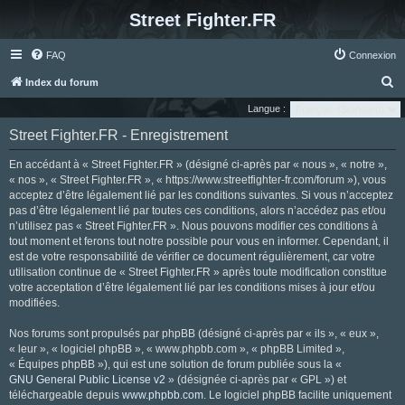
Street Fighter.FR
FAQ
Connexion
R
Index du forum
e
Langue :
c
Street Fighter.FR - Enregistrement
h
En accédant à « Street Fighter.FR » (désigné ci-après par « nous », « notre »,
e
« nos », « Street Fighter.FR », « https://www.streetfighter-fr.com/forum »), vous
r
acceptez d’être légalement lié par les conditions suivantes. Si vous n’acceptez
pas d’être légalement lié par toutes ces conditions, alors n’accédez pas et/ou
c
n’utilisez pas « Street Fighter.FR ». Nous pouvons modifier ces conditions à
h
tout moment et ferons tout notre possible pour vous en informer. Cependant, il
e
est de votre responsabilité de vérifier ce document régulièrement, car votre
utilisation continue de « Street Fighter.FR » après toute modification constitue
r
votre acceptation d’être légalement lié par les conditions mises à jour et/ou
modifiées.
Nos forums sont propulsés par phpBB (désigné ci-après par « ils », « eux »,
« leur », « logiciel phpBB », « www.phpbb.com », « phpBB Limited »,
« Équipes phpBB »), qui est une solution de forum publiée sous la «
GNU General Public License v2
» (désignée ci-après par « GPL ») et
téléchargeable depuis
www.phpbb.com
. Le logiciel phpBB facilite uniquement