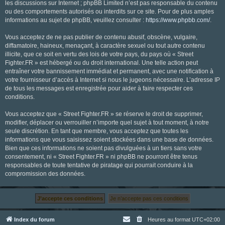
les discussions sur Internet ; phpBB Limited n’est pas responsable du contenu
ou des comportements autorisés ou interdits sur ce site. Pour de plus amples
informations au sujet de phpBB, veuillez consulter :
https://www.phpbb.com/
.
Vous acceptez de ne pas publier de contenu abusif, obscène, vulgaire,
diffamatoire, haineux, menaçant, à caractère sexuel ou tout autre contenu
illicite, que ce soit en vertu des lois de votre pays, du pays où « Street
Fighter.FR » est hébergé ou du droit international. Une telle action peut
entraîner votre bannissement immédiat et permanent, avec une notification à
votre fournisseur d’accès à Internet si nous le jugeons nécessaire. L’adresse IP
de tous les messages est enregistrée pour aider à faire respecter ces
conditions.
Vous acceptez que « Street Fighter.FR » se réserve le droit de supprimer,
modifier, déplacer ou verrouiller n’importe quel sujet à tout moment, à notre
seule discrétion. En tant que membre, vous acceptez que toutes les
informations que vous saisissez soient stockées dans une base de données.
Bien que ces informations ne soient pas divulguées à un tiers sans votre
consentement, ni « Street Fighter.FR » ni phpBB ne pourront être tenus
responsables de toute tentative de piratage qui pourrait conduire à la
compromission des données.
Index du forum
Heures au format
UTC+02:00