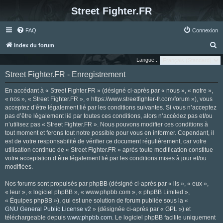
Street Fighter.FR
FAQ
Connexion
R
Index du forum
e
Langue :
c
Street Fighter.FR - Enregistrement
h
En accédant à « Street Fighter.FR » (désigné ci-après par « nous », « notre »,
e
« nos », « Street Fighter.FR », « https://www.streetfighter-fr.com/forum »), vous
r
acceptez d’être légalement lié par les conditions suivantes. Si vous n’acceptez
pas d’être légalement lié par toutes ces conditions, alors n’accédez pas et/ou
c
n’utilisez pas « Street Fighter.FR ». Nous pouvons modifier ces conditions à
h
tout moment et ferons tout notre possible pour vous en informer. Cependant, il
e
est de votre responsabilité de vérifier ce document régulièrement, car votre
utilisation continue de « Street Fighter.FR » après toute modification constitue
r
votre acceptation d’être légalement lié par les conditions mises à jour et/ou
modifiées.
Nos forums sont propulsés par phpBB (désigné ci-après par « ils », « eux »,
« leur », « logiciel phpBB », « www.phpbb.com », « phpBB Limited »,
« Équipes phpBB »), qui est une solution de forum publiée sous la «
GNU General Public License v2
» (désignée ci-après par « GPL ») et
téléchargeable depuis
www.phpbb.com
. Le logiciel phpBB facilite uniquement