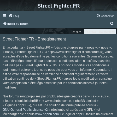
Street Fighter.FR
FAQ
Connexion
R
Index du forum
e
Langue :
c
Street Fighter.FR - Enregistrement
h
En accédant à « Street Fighter.FR » (désigné ci-après par « nous », « notre »,
e
« nos », « Street Fighter.FR », « https://www.streetfighter-fr.com/forum »), vous
r
acceptez d’être légalement lié par les conditions suivantes. Si vous n’acceptez
pas d’être légalement lié par toutes ces conditions, alors n’accédez pas et/ou
c
n’utilisez pas « Street Fighter.FR ». Nous pouvons modifier ces conditions à
h
tout moment et ferons tout notre possible pour vous en informer. Cependant, il
e
est de votre responsabilité de vérifier ce document régulièrement, car votre
utilisation continue de « Street Fighter.FR » après toute modification constitue
r
votre acceptation d’être légalement lié par les conditions mises à jour et/ou
modifiées.
Nos forums sont propulsés par phpBB (désigné ci-après par « ils », « eux »,
« leur », « logiciel phpBB », « www.phpbb.com », « phpBB Limited »,
« Équipes phpBB »), qui est une solution de forum publiée sous la «
GNU General Public License v2
» (désignée ci-après par « GPL ») et
téléchargeable depuis
www.phpbb.com
. Le logiciel phpBB facilite uniquement