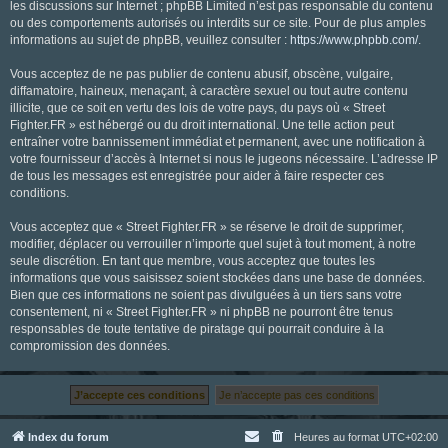
les discussions sur Internet ; phpBB Limited n’est pas responsable du contenu
ou des comportements autorisés ou interdits sur ce site. Pour de plus amples
informations au sujet de phpBB, veuillez consulter :
https://www.phpbb.com/
.
Vous acceptez de ne pas publier de contenu abusif, obscène, vulgaire,
diffamatoire, haineux, menaçant, à caractère sexuel ou tout autre contenu
illicite, que ce soit en vertu des lois de votre pays, du pays où « Street
Fighter.FR » est hébergé ou du droit international. Une telle action peut
entraîner votre bannissement immédiat et permanent, avec une notification à
votre fournisseur d’accès à Internet si nous le jugeons nécessaire. L’adresse IP
de tous les messages est enregistrée pour aider à faire respecter ces
conditions.
Vous acceptez que « Street Fighter.FR » se réserve le droit de supprimer,
modifier, déplacer ou verrouiller n’importe quel sujet à tout moment, à notre
seule discrétion. En tant que membre, vous acceptez que toutes les
informations que vous saisissez soient stockées dans une base de données.
Bien que ces informations ne soient pas divulguées à un tiers sans votre
consentement, ni « Street Fighter.FR » ni phpBB ne pourront être tenus
responsables de toute tentative de piratage qui pourrait conduire à la
compromission des données.
Index du forum
Heures au format
UTC+02:00