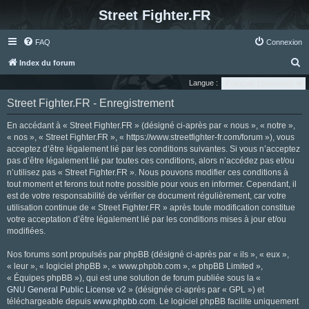
Street Fighter.FR
FAQ
Connexion
R
Index du forum
e
Langue :
c
Street Fighter.FR - Enregistrement
h
En accédant à « Street Fighter.FR » (désigné ci-après par « nous », « notre »,
e
« nos », « Street Fighter.FR », « https://www.streetfighter-fr.com/forum »), vous
r
acceptez d’être légalement lié par les conditions suivantes. Si vous n’acceptez
pas d’être légalement lié par toutes ces conditions, alors n’accédez pas et/ou
c
n’utilisez pas « Street Fighter.FR ». Nous pouvons modifier ces conditions à
h
tout moment et ferons tout notre possible pour vous en informer. Cependant, il
e
est de votre responsabilité de vérifier ce document régulièrement, car votre
utilisation continue de « Street Fighter.FR » après toute modification constitue
r
votre acceptation d’être légalement lié par les conditions mises à jour et/ou
modifiées.
Nos forums sont propulsés par phpBB (désigné ci-après par « ils », « eux »,
« leur », « logiciel phpBB », « www.phpbb.com », « phpBB Limited »,
« Équipes phpBB »), qui est une solution de forum publiée sous la «
GNU General Public License v2
» (désignée ci-après par « GPL ») et
téléchargeable depuis
www.phpbb.com
. Le logiciel phpBB facilite uniquement