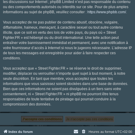
les discussions sur Internet ; phpBB Limited n’est pas responsable du contenu
ou des comportements autorisés ou interdits sur ce site. Pour de plus amples
informations au sujet de phpBB, veuillez consulter :
https://www.phpbb.com/
.
Vous acceptez de ne pas publier de contenu abusif, obscène, vulgaire,
diffamatoire, haineux, menaçant, à caractère sexuel ou tout autre contenu
illicite, que ce soit en vertu des lois de votre pays, du pays où « Street
Fighter.FR » est hébergé ou du droit international. Une telle action peut
entraîner votre bannissement immédiat et permanent, avec une notification à
votre fournisseur d’accès à Internet si nous le jugeons nécessaire. L’adresse IP
de tous les messages est enregistrée pour aider à faire respecter ces
conditions.
Vous acceptez que « Street Fighter.FR » se réserve le droit de supprimer,
modifier, déplacer ou verrouiller n’importe quel sujet à tout moment, à notre
seule discrétion. En tant que membre, vous acceptez que toutes les
informations que vous saisissez soient stockées dans une base de données.
Bien que ces informations ne soient pas divulguées à un tiers sans votre
consentement, ni « Street Fighter.FR » ni phpBB ne pourront être tenus
responsables de toute tentative de piratage qui pourrait conduire à la
compromission des données.
Index du forum
Heures au format
UTC+02:00