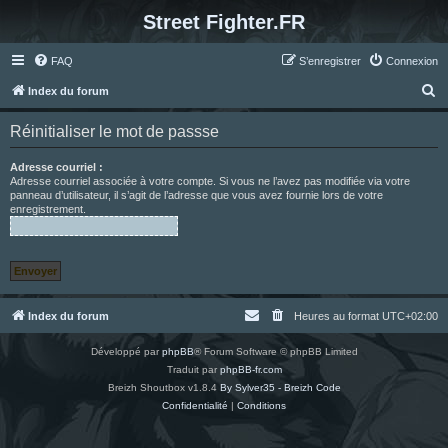
Street Fighter.FR
FAQ
S’enregistrer
Connexion
R
Index du forum
e
Réinitialiser le mot de passse
c
h
Adresse courriel :
Adresse courriel associée à votre compte. Si vous ne l’avez pas modifiée via votre
e
panneau d’utilisateur, il s’agit de l’adresse que vous avez fournie lors de votre
enregistrement.
r
c
h
e
r
Index du forum
Heures au format
UTC+02:00
Développé par
phpBB
® Forum Software © phpBB Limited
Traduit par
phpBB-fr.com
Breizh Shoutbox v1.8.4
By Sylver35 - Breizh Code
Confidentialité
|
Conditions