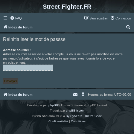
Street Fighter.FR
FAQ
S’enregistrer
Connexion
R
Index du forum
e
Réinitialiser le mot de passse
c
h
Adresse courriel :
Adresse courriel associée à votre compte. Si vous ne l’avez pas modifiée via votre
e
panneau d’utilisateur, il s’agit de l’adresse que vous avez fournie lors de votre
enregistrement.
r
c
h
e
r
Index du forum
Heures au format
UTC+02:00
Développé par
phpBB
® Forum Software © phpBB Limited
Traduit par
phpBB-fr.com
Breizh Shoutbox v1.8.4
By Sylver35 - Breizh Code
Confidentialité
|
Conditions