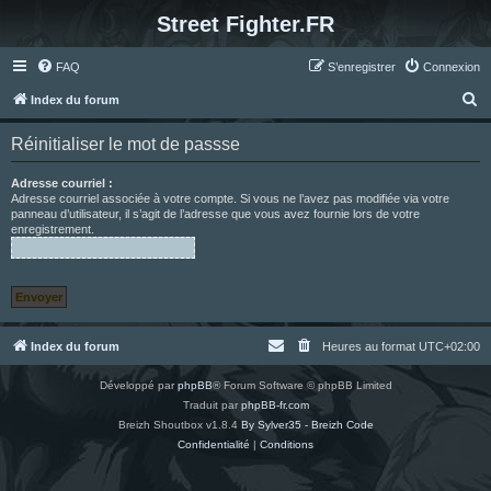
Street Fighter.FR
FAQ
S’enregistrer
Connexion
R
Index du forum
e
Réinitialiser le mot de passse
c
h
Adresse courriel :
Adresse courriel associée à votre compte. Si vous ne l’avez pas modifiée via votre
e
panneau d’utilisateur, il s’agit de l’adresse que vous avez fournie lors de votre
enregistrement.
r
c
h
e
r
Index du forum
Heures au format
UTC+02:00
Développé par
phpBB
® Forum Software © phpBB Limited
Traduit par
phpBB-fr.com
Breizh Shoutbox v1.8.4
By Sylver35 - Breizh Code
Confidentialité
|
Conditions