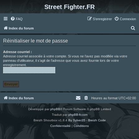
Street Fighter.FR
FAQ
S’enregistrer
Connexion
R
Index du forum
e
Réinitialiser le mot de passse
c
h
Adresse courriel :
Adresse courriel associée à votre compte. Si vous ne l’avez pas modifiée via votre
e
panneau d’utilisateur, il s’agit de l’adresse que vous avez fournie lors de votre
enregistrement.
r
c
h
e
r
Index du forum
Heures au format
UTC+02:00
Développé par
phpBB
® Forum Software © phpBB Limited
Traduit par
phpBB-fr.com
Breizh Shoutbox v1.8.4
By Sylver35 - Breizh Code
Confidentialité
|
Conditions