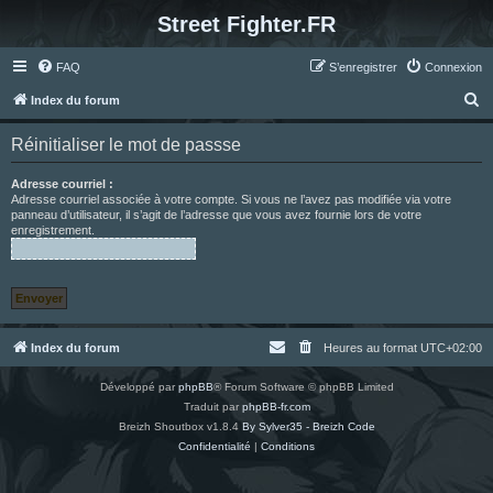
Street Fighter.FR
FAQ
S’enregistrer
Connexion
R
Index du forum
e
Réinitialiser le mot de passse
c
h
Adresse courriel :
Adresse courriel associée à votre compte. Si vous ne l’avez pas modifiée via votre
e
panneau d’utilisateur, il s’agit de l’adresse que vous avez fournie lors de votre
enregistrement.
r
c
h
e
r
Index du forum
Heures au format
UTC+02:00
Développé par
phpBB
® Forum Software © phpBB Limited
Traduit par
phpBB-fr.com
Breizh Shoutbox v1.8.4
By Sylver35 - Breizh Code
Confidentialité
|
Conditions