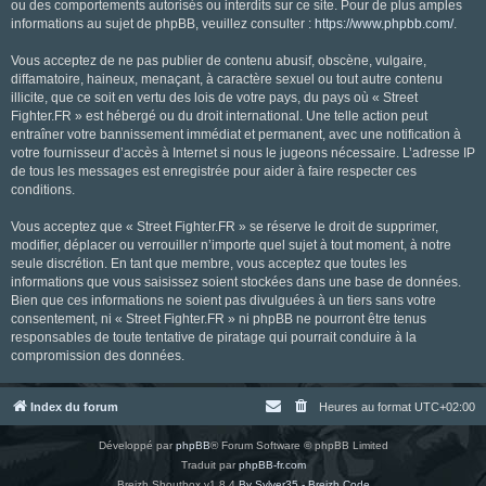
ou des comportements autorisés ou interdits sur ce site. Pour de plus amples
informations au sujet de phpBB, veuillez consulter :
https://www.phpbb.com/
.
Vous acceptez de ne pas publier de contenu abusif, obscène, vulgaire,
diffamatoire, haineux, menaçant, à caractère sexuel ou tout autre contenu
illicite, que ce soit en vertu des lois de votre pays, du pays où « Street
Fighter.FR » est hébergé ou du droit international. Une telle action peut
entraîner votre bannissement immédiat et permanent, avec une notification à
votre fournisseur d’accès à Internet si nous le jugeons nécessaire. L’adresse IP
de tous les messages est enregistrée pour aider à faire respecter ces
conditions.
Vous acceptez que « Street Fighter.FR » se réserve le droit de supprimer,
modifier, déplacer ou verrouiller n’importe quel sujet à tout moment, à notre
seule discrétion. En tant que membre, vous acceptez que toutes les
informations que vous saisissez soient stockées dans une base de données.
Bien que ces informations ne soient pas divulguées à un tiers sans votre
consentement, ni « Street Fighter.FR » ni phpBB ne pourront être tenus
responsables de toute tentative de piratage qui pourrait conduire à la
compromission des données.
Index du forum
Heures au format
UTC+02:00
Développé par
phpBB
® Forum Software © phpBB Limited
Traduit par
phpBB-fr.com
Breizh Shoutbox v1.8.4
By Sylver35 - Breizh Code