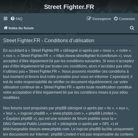
Street Fighter.FR
FAQ
S’enregistrer
Connexion
R
Index du forum
e
Street Fighter.FR - Conditions d’utilisation
c
h
En accédant à « Street Fighter.FR » (désigné ci-après par « nous », « notre »,
« nos », « Street Fighter.FR », « https://www.streetfighter-fr.com/forum »), vous
e
acceptez d’être légalement lié par les conditions suivantes. Si vous n’acceptez
r
pas d’être légalement lié par toutes ces conditions, alors n’accédez pas et/ou
n’utilisez pas « Street Fighter.FR ». Nous pouvons modifier ces conditions à
c
tout moment et ferons tout notre possible pour vous en informer. Cependant, il
h
est de votre responsabilité de vérifier ce document régulièrement, car votre
utilisation continue de « Street Fighter.FR » après toute modification constitue
e
votre acceptation d’être légalement lié par les conditions mises à jour et/ou
r
modifiées.
Nos forums sont propulsés par phpBB (désigné ci-après par « ils », « eux »,
« leur », « logiciel phpBB », « www.phpbb.com », « phpBB Limited »,
« Équipes phpBB »), qui est une solution de forum publiée sous la «
GNU General Public License v2
» (désignée ci-après par « GPL ») et
téléchargeable depuis
www.phpbb.com
. Le logiciel phpBB facilite uniquement
les discussions sur Internet ; phpBB Limited n’est pas responsable du contenu