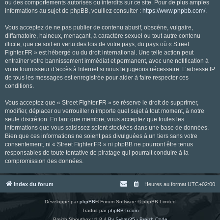
ou des comportements autorisés ou interdits sur ce site. Pour de plus amples
informations au sujet de phpBB, veuillez consulter :
https://www.phpbb.com/
.
Vous acceptez de ne pas publier de contenu abusif, obscène, vulgaire,
diffamatoire, haineux, menaçant, à caractère sexuel ou tout autre contenu
illicite, que ce soit en vertu des lois de votre pays, du pays où « Street
Fighter.FR » est hébergé ou du droit international. Une telle action peut
entraîner votre bannissement immédiat et permanent, avec une notification à
votre fournisseur d’accès à Internet si nous le jugeons nécessaire. L’adresse IP
de tous les messages est enregistrée pour aider à faire respecter ces
conditions.
Vous acceptez que « Street Fighter.FR » se réserve le droit de supprimer,
modifier, déplacer ou verrouiller n’importe quel sujet à tout moment, à notre
seule discrétion. En tant que membre, vous acceptez que toutes les
informations que vous saisissez soient stockées dans une base de données.
Bien que ces informations ne soient pas divulguées à un tiers sans votre
consentement, ni « Street Fighter.FR » ni phpBB ne pourront être tenus
responsables de toute tentative de piratage qui pourrait conduire à la
compromission des données.
Index du forum
Heures au format
UTC+02:00
Développé par
phpBB
® Forum Software © phpBB Limited
Traduit par
phpBB-fr.com
Breizh Shoutbox v1.8.4
By Sylver35 - Breizh Code