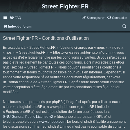
Street Fighter.FR
FAQ
S’enregistrer
Connexion
R
Index du forum
e
Street Fighter.FR - Conditions d’utilisation
c
h
En accédant à « Street Fighter.FR » (désigné ci-après par « nous », « notre »,
« nos », « Street Fighter.FR », « https://www.streetfighter-fr.com/forum »), vous
e
acceptez d’être légalement lié par les conditions suivantes. Si vous n’acceptez
r
pas d’être légalement lié par toutes ces conditions, alors n’accédez pas et/ou
n’utilisez pas « Street Fighter.FR ». Nous pouvons modifier ces conditions à
c
tout moment et ferons tout notre possible pour vous en informer. Cependant, il
h
est de votre responsabilité de vérifier ce document régulièrement, car votre
utilisation continue de « Street Fighter.FR » après toute modification constitue
e
votre acceptation d’être légalement lié par les conditions mises à jour et/ou
r
modifiées.
Nos forums sont propulsés par phpBB (désigné ci-après par « ils », « eux »,
« leur », « logiciel phpBB », « www.phpbb.com », « phpBB Limited »,
« Équipes phpBB »), qui est une solution de forum publiée sous la «
GNU General Public License v2
» (désignée ci-après par « GPL ») et
téléchargeable depuis
www.phpbb.com
. Le logiciel phpBB facilite uniquement
les discussions sur Internet ; phpBB Limited n’est pas responsable du contenu