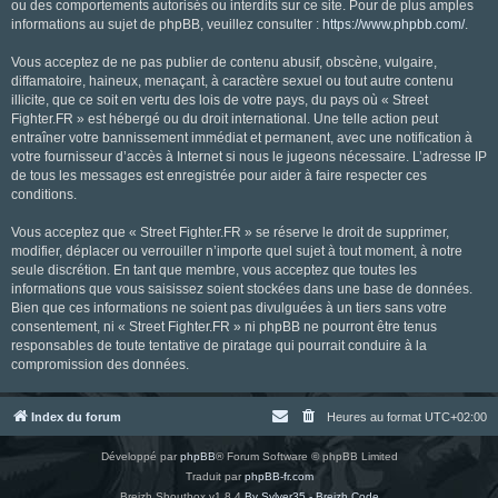
ou des comportements autorisés ou interdits sur ce site. Pour de plus amples
informations au sujet de phpBB, veuillez consulter :
https://www.phpbb.com/
.
Vous acceptez de ne pas publier de contenu abusif, obscène, vulgaire,
diffamatoire, haineux, menaçant, à caractère sexuel ou tout autre contenu
illicite, que ce soit en vertu des lois de votre pays, du pays où « Street
Fighter.FR » est hébergé ou du droit international. Une telle action peut
entraîner votre bannissement immédiat et permanent, avec une notification à
votre fournisseur d’accès à Internet si nous le jugeons nécessaire. L’adresse IP
de tous les messages est enregistrée pour aider à faire respecter ces
conditions.
Vous acceptez que « Street Fighter.FR » se réserve le droit de supprimer,
modifier, déplacer ou verrouiller n’importe quel sujet à tout moment, à notre
seule discrétion. En tant que membre, vous acceptez que toutes les
informations que vous saisissez soient stockées dans une base de données.
Bien que ces informations ne soient pas divulguées à un tiers sans votre
consentement, ni « Street Fighter.FR » ni phpBB ne pourront être tenus
responsables de toute tentative de piratage qui pourrait conduire à la
compromission des données.
Index du forum
Heures au format
UTC+02:00
Développé par
phpBB
® Forum Software © phpBB Limited
Traduit par
phpBB-fr.com
Breizh Shoutbox v1.8.4
By Sylver35 - Breizh Code