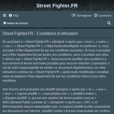
Street Fighter.FR
FAQ
S’enregistrer
Connexion
R
Index du forum
e
Street Fighter.FR - Conditions d’utilisation
c
h
En accédant à « Street Fighter.FR » (désigné ci-après par « nous », « notre »,
« nos », « Street Fighter.FR », « https://www.streetfighter-fr.com/forum »), vous
e
acceptez d’être légalement lié par les conditions suivantes. Si vous n’acceptez
r
pas d’être légalement lié par toutes ces conditions, alors n’accédez pas et/ou
n’utilisez pas « Street Fighter.FR ». Nous pouvons modifier ces conditions à
c
tout moment et ferons tout notre possible pour vous en informer. Cependant, il
h
est de votre responsabilité de vérifier ce document régulièrement, car votre
utilisation continue de « Street Fighter.FR » après toute modification constitue
e
votre acceptation d’être légalement lié par les conditions mises à jour et/ou
r
modifiées.
Nos forums sont propulsés par phpBB (désigné ci-après par « ils », « eux »,
« leur », « logiciel phpBB », « www.phpbb.com », « phpBB Limited »,
« Équipes phpBB »), qui est une solution de forum publiée sous la «
GNU General Public License v2
» (désignée ci-après par « GPL ») et
téléchargeable depuis
www.phpbb.com
. Le logiciel phpBB facilite uniquement
les discussions sur Internet ; phpBB Limited n’est pas responsable du contenu