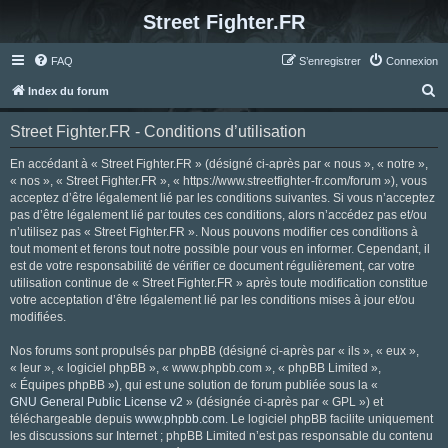
Street Fighter.FR
FAQ
S’enregistrer
Connexion
R
Index du forum
e
Street Fighter.FR - Conditions d’utilisation
c
h
En accédant à « Street Fighter.FR » (désigné ci-après par « nous », « notre »,
« nos », « Street Fighter.FR », « https://www.streetfighter-fr.com/forum »), vous
e
acceptez d’être légalement lié par les conditions suivantes. Si vous n’acceptez
r
pas d’être légalement lié par toutes ces conditions, alors n’accédez pas et/ou
n’utilisez pas « Street Fighter.FR ». Nous pouvons modifier ces conditions à
c
tout moment et ferons tout notre possible pour vous en informer. Cependant, il
h
est de votre responsabilité de vérifier ce document régulièrement, car votre
utilisation continue de « Street Fighter.FR » après toute modification constitue
e
votre acceptation d’être légalement lié par les conditions mises à jour et/ou
r
modifiées.
Nos forums sont propulsés par phpBB (désigné ci-après par « ils », « eux »,
« leur », « logiciel phpBB », « www.phpbb.com », « phpBB Limited »,
« Équipes phpBB »), qui est une solution de forum publiée sous la «
GNU General Public License v2
» (désignée ci-après par « GPL ») et
téléchargeable depuis
www.phpbb.com
. Le logiciel phpBB facilite uniquement
les discussions sur Internet ; phpBB Limited n’est pas responsable du contenu