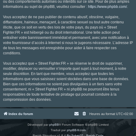
ou des comportements autorisés ou interdits sur ce site. Pour de plus amples
informations au sujet de phpBB, veuillez consulter :
https://www.phpbb.com/
.
Vous acceptez de ne pas publier de contenu abusif, obscène, vulgaire,
diffamatoire, haineux, menaçant, à caractère sexuel ou tout autre contenu
illicite, que ce soit en vertu des lois de votre pays, du pays où « Street
Fighter.FR » est hébergé ou du droit international. Une telle action peut
entraîner votre bannissement immédiat et permanent, avec une notification à
votre fournisseur d’accès à Internet si nous le jugeons nécessaire. L’adresse IP
de tous les messages est enregistrée pour aider à faire respecter ces
conditions.
Vous acceptez que « Street Fighter.FR » se réserve le droit de supprimer,
modifier, déplacer ou verrouiller n’importe quel sujet à tout moment, à notre
seule discrétion. En tant que membre, vous acceptez que toutes les
informations que vous saisissez soient stockées dans une base de données.
Bien que ces informations ne soient pas divulguées à un tiers sans votre
consentement, ni « Street Fighter.FR » ni phpBB ne pourront être tenus
responsables de toute tentative de piratage qui pourrait conduire à la
compromission des données.
Index du forum
Heures au format
UTC+02:00
Développé par
phpBB
® Forum Software © phpBB Limited
Traduit par
phpBB-fr.com
Breizh Shoutbox v1.8.4
By Sylver35 - Breizh Code