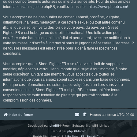
ou des comportements autorisés ou interdits sur ce site. Pour de plus amples
informations au sujet de phpBB, veuillez consulter :
https://www.phpbb.com/
.
Vous acceptez de ne pas publier de contenu abusif, obscène, vulgaire,
diffamatoire, haineux, menaçant, à caractère sexuel ou tout autre contenu
illicite, que ce soit en vertu des lois de votre pays, du pays où « Street
Fighter.FR » est hébergé ou du droit international. Une telle action peut
entraîner votre bannissement immédiat et permanent, avec une notification à
votre fournisseur d’accès à Internet si nous le jugeons nécessaire. L’adresse IP
de tous les messages est enregistrée pour aider à faire respecter ces
conditions.
Vous acceptez que « Street Fighter.FR » se réserve le droit de supprimer,
modifier, déplacer ou verrouiller n’importe quel sujet à tout moment, à notre
seule discrétion. En tant que membre, vous acceptez que toutes les
informations que vous saisissez soient stockées dans une base de données.
Bien que ces informations ne soient pas divulguées à un tiers sans votre
consentement, ni « Street Fighter.FR » ni phpBB ne pourront être tenus
responsables de toute tentative de piratage qui pourrait conduire à la
compromission des données.
Index du forum
Heures au format
UTC+02:00
Développé par
phpBB
® Forum Software © phpBB Limited
Traduit par
phpBB-fr.com
Breizh Shoutbox v1.8.4
By Sylver35 - Breizh Code