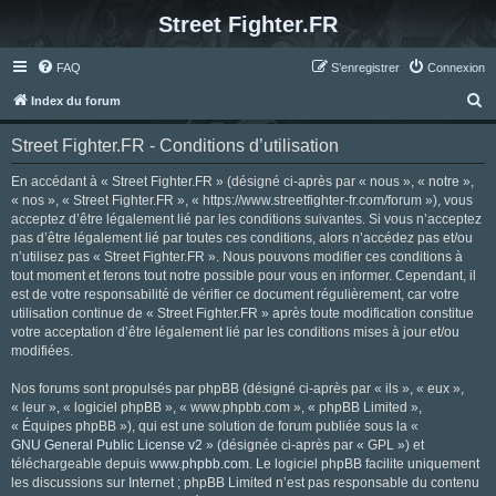
Street Fighter.FR
FAQ
S’enregistrer
Connexion
R
Index du forum
e
Street Fighter.FR - Conditions d’utilisation
c
h
En accédant à « Street Fighter.FR » (désigné ci-après par « nous », « notre »,
« nos », « Street Fighter.FR », « https://www.streetfighter-fr.com/forum »), vous
e
acceptez d’être légalement lié par les conditions suivantes. Si vous n’acceptez
r
pas d’être légalement lié par toutes ces conditions, alors n’accédez pas et/ou
n’utilisez pas « Street Fighter.FR ». Nous pouvons modifier ces conditions à
c
tout moment et ferons tout notre possible pour vous en informer. Cependant, il
h
est de votre responsabilité de vérifier ce document régulièrement, car votre
utilisation continue de « Street Fighter.FR » après toute modification constitue
e
votre acceptation d’être légalement lié par les conditions mises à jour et/ou
r
modifiées.
Nos forums sont propulsés par phpBB (désigné ci-après par « ils », « eux »,
« leur », « logiciel phpBB », « www.phpbb.com », « phpBB Limited »,
« Équipes phpBB »), qui est une solution de forum publiée sous la «
GNU General Public License v2
» (désignée ci-après par « GPL ») et
téléchargeable depuis
www.phpbb.com
. Le logiciel phpBB facilite uniquement
les discussions sur Internet ; phpBB Limited n’est pas responsable du contenu