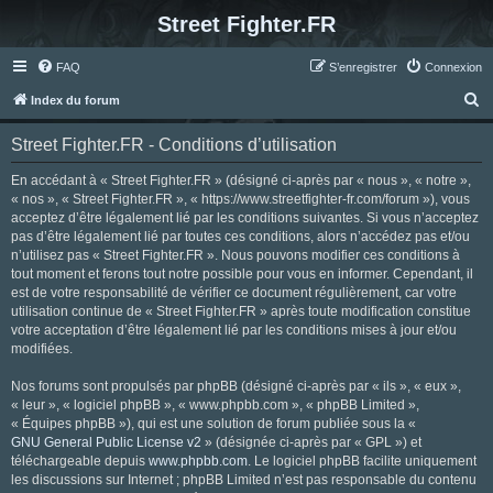
Street Fighter.FR
FAQ
S’enregistrer
Connexion
R
Index du forum
e
Street Fighter.FR - Conditions d’utilisation
c
h
En accédant à « Street Fighter.FR » (désigné ci-après par « nous », « notre »,
« nos », « Street Fighter.FR », « https://www.streetfighter-fr.com/forum »), vous
e
acceptez d’être légalement lié par les conditions suivantes. Si vous n’acceptez
r
pas d’être légalement lié par toutes ces conditions, alors n’accédez pas et/ou
n’utilisez pas « Street Fighter.FR ». Nous pouvons modifier ces conditions à
c
tout moment et ferons tout notre possible pour vous en informer. Cependant, il
h
est de votre responsabilité de vérifier ce document régulièrement, car votre
utilisation continue de « Street Fighter.FR » après toute modification constitue
e
votre acceptation d’être légalement lié par les conditions mises à jour et/ou
r
modifiées.
Nos forums sont propulsés par phpBB (désigné ci-après par « ils », « eux »,
« leur », « logiciel phpBB », « www.phpbb.com », « phpBB Limited »,
« Équipes phpBB »), qui est une solution de forum publiée sous la «
GNU General Public License v2
» (désignée ci-après par « GPL ») et
téléchargeable depuis
www.phpbb.com
. Le logiciel phpBB facilite uniquement
les discussions sur Internet ; phpBB Limited n’est pas responsable du contenu