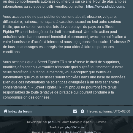
ou des comportements autorisés ou interdits sur ce site. Pour de plus amples
informations au sujet de phpBB, veuillez consulter :
https://www.phpbb.com/
.
Vous acceptez de ne pas publier de contenu abusif, obscène, vulgaire,
diffamatoire, haineux, menaçant, à caractère sexuel ou tout autre contenu
illicite, que ce soit en vertu des lois de votre pays, du pays où « Street
Fighter.FR » est hébergé ou du droit international. Une telle action peut
entraîner votre bannissement immédiat et permanent, avec une notification à
votre fournisseur d’accès à Internet si nous le jugeons nécessaire. L’adresse IP
de tous les messages est enregistrée pour aider à faire respecter ces
conditions.
Vous acceptez que « Street Fighter.FR » se réserve le droit de supprimer,
modifier, déplacer ou verrouiller n’importe quel sujet à tout moment, à notre
seule discrétion. En tant que membre, vous acceptez que toutes les
informations que vous saisissez soient stockées dans une base de données.
Bien que ces informations ne soient pas divulguées à un tiers sans votre
consentement, ni « Street Fighter.FR » ni phpBB ne pourront être tenus
responsables de toute tentative de piratage qui pourrait conduire à la
compromission des données.
Index du forum
Heures au format
UTC+02:00
Développé par
phpBB
® Forum Software © phpBB Limited
Traduit par
phpBB-fr.com
Breizh Shoutbox v1.8.4
By Sylver35 - Breizh Code