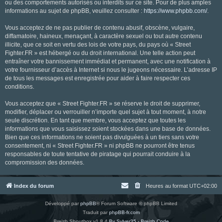
ou des comportements autorisés ou interdits sur ce site. Pour de plus amples
informations au sujet de phpBB, veuillez consulter :
https://www.phpbb.com/
.
Vous acceptez de ne pas publier de contenu abusif, obscène, vulgaire,
diffamatoire, haineux, menaçant, à caractère sexuel ou tout autre contenu
illicite, que ce soit en vertu des lois de votre pays, du pays où « Street
Fighter.FR » est hébergé ou du droit international. Une telle action peut
entraîner votre bannissement immédiat et permanent, avec une notification à
votre fournisseur d’accès à Internet si nous le jugeons nécessaire. L’adresse IP
de tous les messages est enregistrée pour aider à faire respecter ces
conditions.
Vous acceptez que « Street Fighter.FR » se réserve le droit de supprimer,
modifier, déplacer ou verrouiller n’importe quel sujet à tout moment, à notre
seule discrétion. En tant que membre, vous acceptez que toutes les
informations que vous saisissez soient stockées dans une base de données.
Bien que ces informations ne soient pas divulguées à un tiers sans votre
consentement, ni « Street Fighter.FR » ni phpBB ne pourront être tenus
responsables de toute tentative de piratage qui pourrait conduire à la
compromission des données.
Index du forum
Heures au format
UTC+02:00
Développé par
phpBB
® Forum Software © phpBB Limited
Traduit par
phpBB-fr.com
Breizh Shoutbox v1.8.4
By Sylver35 - Breizh Code