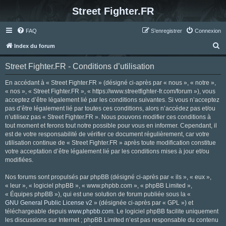
Street Fighter.FR
FAQ
S’enregistrer
Connexion
R
Index du forum
e
Street Fighter.FR - Conditions d’utilisation
c
h
En accédant à « Street Fighter.FR » (désigné ci-après par « nous », « notre »,
« nos », « Street Fighter.FR », « https://www.streetfighter-fr.com/forum »), vous
e
acceptez d’être légalement lié par les conditions suivantes. Si vous n’acceptez
r
pas d’être légalement lié par toutes ces conditions, alors n’accédez pas et/ou
n’utilisez pas « Street Fighter.FR ». Nous pouvons modifier ces conditions à
c
tout moment et ferons tout notre possible pour vous en informer. Cependant, il
h
est de votre responsabilité de vérifier ce document régulièrement, car votre
utilisation continue de « Street Fighter.FR » après toute modification constitue
e
votre acceptation d’être légalement lié par les conditions mises à jour et/ou
r
modifiées.
Nos forums sont propulsés par phpBB (désigné ci-après par « ils », « eux »,
« leur », « logiciel phpBB », « www.phpbb.com », « phpBB Limited »,
« Équipes phpBB »), qui est une solution de forum publiée sous la «
GNU General Public License v2
» (désignée ci-après par « GPL ») et
téléchargeable depuis
www.phpbb.com
. Le logiciel phpBB facilite uniquement
les discussions sur Internet ; phpBB Limited n’est pas responsable du contenu