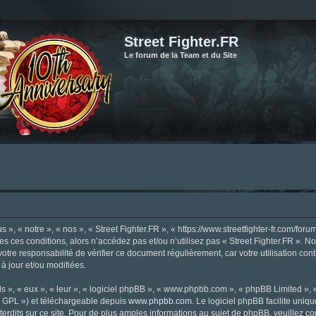
Street Fighter.FR
Le forum de la Team et du Site
», « notre », « nos », « Street Fighter.FR », « https://www.streetfighter-fr.com/foru
tes ces conditions, alors n’accédez pas et/ou n’utilisez pas « Street Fighter.FR ». 
votre responsabilité de vérifier ce document régulièrement, car votre utilisation con
 à jour et/ou modifiées.
s », « eux », « leur », « logiciel phpBB », « www.phpbb.com », « phpBB Limited »,
« GPL ») et téléchargeable depuis
www.phpbb.com
. Le logiciel phpBB facilite uniq
dits sur ce site. Pour de plus amples informations au sujet de phpBB, veuillez co