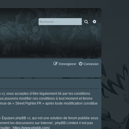
Rechercher
Recherche avan
S’enregistrer
Connexion
m »), vous acceptez d’être légalement lié par les conditions
Nous pouvons modifier ces conditions à tout moment et ferons
tinue de « Street Fighter.FR » après toute modification constitue
 « Équipes phpBB »), qui est une solution de forum publiée sous
uement les discussions sur Internet ; phpBB Limited n’est pas
nsulter :
https://www.phpbb.com/
.