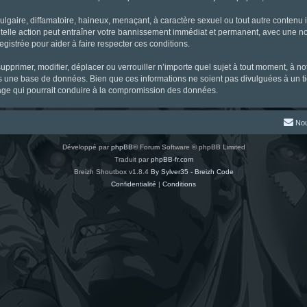
gaire, diffamatoire, haineux, menaçant, à caractère sexuel ou tout autre contenu ill
 telle action peut entraîner votre bannissement immédiat et permanent, avec une noti
gistrée pour aider à faire respecter ces conditions.
supprimer, modifier, déplacer ou verrouiller n’importe quel sujet à tout moment, à 
s une base de données. Bien que ces informations ne soient pas divulguées à un ti
tage qui pourrait conduire à la compromission des données.
Nou
Développé par
phpBB
® Forum Software © phpBB Limited
Traduit par
phpBB-fr.com
Breizh Shoutbox v1.8.4
By Sylver35 - Breizh Code
Confidentialité
|
Conditions