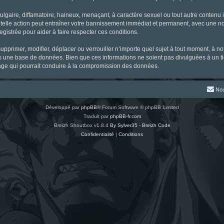
gaire, diffamatoire, haineux, menaçant, à caractère sexuel ou tout autre contenu ill
 telle action peut entraîner votre bannissement immédiat et permanent, avec une noti
gistrée pour aider à faire respecter ces conditions.
supprimer, modifier, déplacer ou verrouiller n’importe quel sujet à tout moment, à 
s une base de données. Bien que ces informations ne soient pas divulguées à un ti
tage qui pourrait conduire à la compromission des données.
Nou
Développé par
phpBB
® Forum Software © phpBB Limited
Traduit par
phpBB-fr.com
Breizh Shoutbox v1.8.4
By Sylver35 - Breizh Code
Confidentialité
|
Conditions