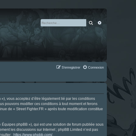
Rechercher
Recherche avan
S’enregistrer
Connexion
m »), vous acceptez d’être légalement lié par les conditions
Nous pouvons modifier ces conditions à tout moment et ferons
tinue de « Street Fighter.FR » après toute modification constitue
 « Équipes phpBB »), qui est une solution de forum publiée sous
uement les discussions sur Internet ; phpBB Limited n’est pas
nsulter :
https://www.phpbb.com/
.