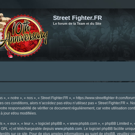
Street Fighter.FR
Le forum de la Team et du Site
», « notre », « nos », « Street Fighter.FR », « https://www.streetfighter-fr.com/foru
tes ces conditions, alors n’accédez pas et/ou n’utilisez pas « Street Fighter.FR ». 
votre responsabilité de vérifier ce document régulièrement, car votre utilisation con
 à jour et/ou modifiées.
s », « eux », « leur », « logiciel phpBB », « www.phpbb.com », « phpBB Limited »,
« GPL ») et téléchargeable depuis
www.phpbb.com
. Le logiciel phpBB facilite uniq
dits sur ce site. Pour de plus amples informations au sujet de phpBB, veuillez co