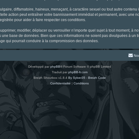
gaire, diffamatoire, haineux, menaçant, à caractère sexuel ou tout autre contenu ill
 telle action peut entraîner votre bannissement immédiat et permanent, avec une noti
gistrée pour aider à faire respecter ces conditions.
supprimer, modifier, déplacer ou verrouiller n’importe quel sujet à tout moment, à 
s une base de données. Bien que ces informations ne soient pas divulguées à un ti
tage qui pourrait conduire à la compromission des données.
Nou
Développé par
phpBB
® Forum Software © phpBB Limited
Traduit par
phpBB-fr.com
Breizh Shoutbox v1.8.4
By Sylver35 - Breizh Code
Confidentialité
|
Conditions