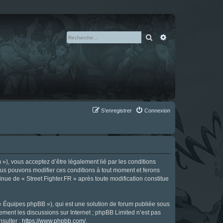
Rechercher
Recherche avan
S’enregistrer
Connexion
m »), vous acceptez d’être légalement lié par les conditions
Nous pouvons modifier ces conditions à tout moment et ferons
tinue de « Street Fighter.FR » après toute modification constitue
 « Équipes phpBB »), qui est une solution de forum publiée sous
uement les discussions sur Internet ; phpBB Limited n’est pas
nsulter :
https://www.phpbb.com/
.