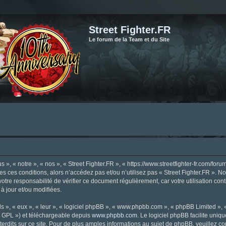
Street Fighter.FR
Le forum de la Team et du Site
», « notre », « nos », « Street Fighter.FR », « https://www.streetfighter-fr.com/foru
tes ces conditions, alors n’accédez pas et/ou n’utilisez pas « Street Fighter.FR ». 
votre responsabilité de vérifier ce document régulièrement, car votre utilisation con
 à jour et/ou modifiées.
s », « eux », « leur », « logiciel phpBB », « www.phpbb.com », « phpBB Limited »,
« GPL ») et téléchargeable depuis
www.phpbb.com
. Le logiciel phpBB facilite uniq
dits sur ce site. Pour de plus amples informations au sujet de phpBB, veuillez co