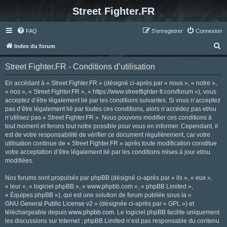
Street Fighter.FR
FAQ
S’enregistrer
Connexion
R
Index du forum
e
Street Fighter.FR - Conditions d’utilisation
c
h
En accédant à « Street Fighter.FR » (désigné ci-après par « nous », « notre »,
« nos », « Street Fighter.FR », « https://www.streetfighter-fr.com/forum »), vous
e
acceptez d’être légalement lié par les conditions suivantes. Si vous n’acceptez
r
pas d’être légalement lié par toutes ces conditions, alors n’accédez pas et/ou
n’utilisez pas « Street Fighter.FR ». Nous pouvons modifier ces conditions à
c
tout moment et ferons tout notre possible pour vous en informer. Cependant, il
h
est de votre responsabilité de vérifier ce document régulièrement, car votre
utilisation continue de « Street Fighter.FR » après toute modification constitue
e
votre acceptation d’être légalement lié par les conditions mises à jour et/ou
r
modifiées.
Nos forums sont propulsés par phpBB (désigné ci-après par « ils », « eux »,
« leur », « logiciel phpBB », « www.phpbb.com », « phpBB Limited »,
« Équipes phpBB »), qui est une solution de forum publiée sous la «
GNU General Public License v2
» (désignée ci-après par « GPL ») et
téléchargeable depuis
www.phpbb.com
. Le logiciel phpBB facilite uniquement
les discussions sur Internet ; phpBB Limited n’est pas responsable du contenu