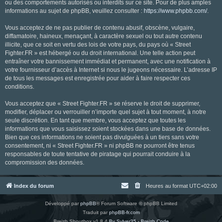
ou des comportements autorisés ou interdits sur ce site. Pour de plus amples
informations au sujet de phpBB, veuillez consulter :
https://www.phpbb.com/
.
Vous acceptez de ne pas publier de contenu abusif, obscène, vulgaire,
diffamatoire, haineux, menaçant, à caractère sexuel ou tout autre contenu
illicite, que ce soit en vertu des lois de votre pays, du pays où « Street
Fighter.FR » est hébergé ou du droit international. Une telle action peut
entraîner votre bannissement immédiat et permanent, avec une notification à
votre fournisseur d’accès à Internet si nous le jugeons nécessaire. L’adresse IP
de tous les messages est enregistrée pour aider à faire respecter ces
conditions.
Vous acceptez que « Street Fighter.FR » se réserve le droit de supprimer,
modifier, déplacer ou verrouiller n’importe quel sujet à tout moment, à notre
seule discrétion. En tant que membre, vous acceptez que toutes les
informations que vous saisissez soient stockées dans une base de données.
Bien que ces informations ne soient pas divulguées à un tiers sans votre
consentement, ni « Street Fighter.FR » ni phpBB ne pourront être tenus
responsables de toute tentative de piratage qui pourrait conduire à la
compromission des données.
Index du forum
Heures au format
UTC+02:00
Développé par
phpBB
® Forum Software © phpBB Limited
Traduit par
phpBB-fr.com
Breizh Shoutbox v1.8.4
By Sylver35 - Breizh Code