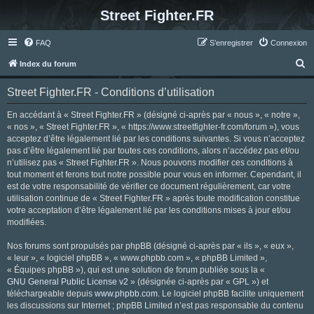
Street Fighter.FR
FAQ
S’enregistrer
Connexion
R
Index du forum
e
Street Fighter.FR - Conditions d’utilisation
c
h
En accédant à « Street Fighter.FR » (désigné ci-après par « nous », « notre »,
« nos », « Street Fighter.FR », « https://www.streetfighter-fr.com/forum »), vous
e
acceptez d’être légalement lié par les conditions suivantes. Si vous n’acceptez
r
pas d’être légalement lié par toutes ces conditions, alors n’accédez pas et/ou
n’utilisez pas « Street Fighter.FR ». Nous pouvons modifier ces conditions à
c
tout moment et ferons tout notre possible pour vous en informer. Cependant, il
h
est de votre responsabilité de vérifier ce document régulièrement, car votre
utilisation continue de « Street Fighter.FR » après toute modification constitue
e
votre acceptation d’être légalement lié par les conditions mises à jour et/ou
r
modifiées.
Nos forums sont propulsés par phpBB (désigné ci-après par « ils », « eux »,
« leur », « logiciel phpBB », « www.phpbb.com », « phpBB Limited »,
« Équipes phpBB »), qui est une solution de forum publiée sous la «
GNU General Public License v2
» (désignée ci-après par « GPL ») et
téléchargeable depuis
www.phpbb.com
. Le logiciel phpBB facilite uniquement
les discussions sur Internet ; phpBB Limited n’est pas responsable du contenu