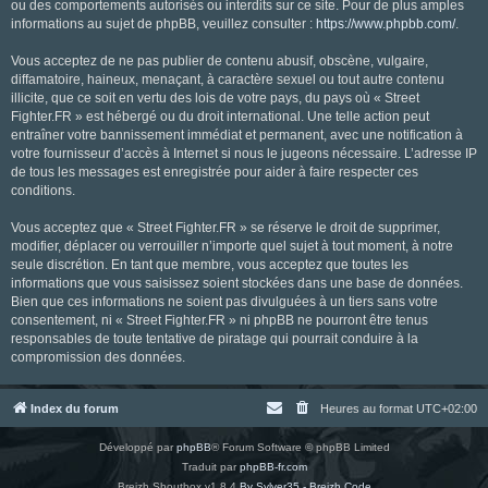
ou des comportements autorisés ou interdits sur ce site. Pour de plus amples
informations au sujet de phpBB, veuillez consulter :
https://www.phpbb.com/
.
Vous acceptez de ne pas publier de contenu abusif, obscène, vulgaire,
diffamatoire, haineux, menaçant, à caractère sexuel ou tout autre contenu
illicite, que ce soit en vertu des lois de votre pays, du pays où « Street
Fighter.FR » est hébergé ou du droit international. Une telle action peut
entraîner votre bannissement immédiat et permanent, avec une notification à
votre fournisseur d’accès à Internet si nous le jugeons nécessaire. L’adresse IP
de tous les messages est enregistrée pour aider à faire respecter ces
conditions.
Vous acceptez que « Street Fighter.FR » se réserve le droit de supprimer,
modifier, déplacer ou verrouiller n’importe quel sujet à tout moment, à notre
seule discrétion. En tant que membre, vous acceptez que toutes les
informations que vous saisissez soient stockées dans une base de données.
Bien que ces informations ne soient pas divulguées à un tiers sans votre
consentement, ni « Street Fighter.FR » ni phpBB ne pourront être tenus
responsables de toute tentative de piratage qui pourrait conduire à la
compromission des données.
Index du forum
Heures au format
UTC+02:00
Développé par
phpBB
® Forum Software © phpBB Limited
Traduit par
phpBB-fr.com
Breizh Shoutbox v1.8.4
By Sylver35 - Breizh Code