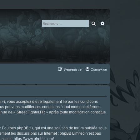
Rechercher
Recherche avan
S’enregistrer
Connexion
m »), vous acceptez d’être légalement lié par les conditions
Nous pouvons modifier ces conditions à tout moment et ferons
tinue de « Street Fighter.FR » après toute modification constitue
 « Équipes phpBB »), qui est une solution de forum publiée sous
uement les discussions sur Internet ; phpBB Limited n’est pas
nsulter :
https://www.phpbb.com/
.