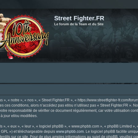
Street Fighter.FR
Le forum de la Team et du Site
», « notre », « nos », « Street Fighter.FR », « https://www.streetfighter-fr.com/foru
tes ces conditions, alors n’accédez pas et/ou n’utilisez pas « Street Fighter.FR ». 
votre responsabilité de vérifier ce document régulièrement, car votre utilisation con
 à jour et/ou modifiées.
s », « eux », « leur », « logiciel phpBB », « www.phpbb.com », « phpBB Limited »,
« GPL ») et téléchargeable depuis
www.phpbb.com
. Le logiciel phpBB facilite uniq
dits sur ce site. Pour de plus amples informations au sujet de phpBB, veuillez co