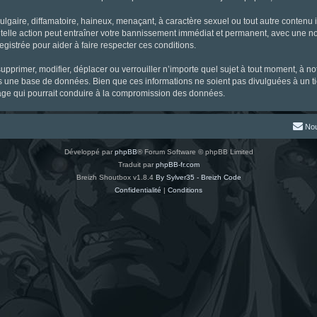
gaire, diffamatoire, haineux, menaçant, à caractère sexuel ou tout autre contenu ill
 telle action peut entraîner votre bannissement immédiat et permanent, avec une noti
gistrée pour aider à faire respecter ces conditions.
supprimer, modifier, déplacer ou verrouiller n’importe quel sujet à tout moment, à 
s une base de données. Bien que ces informations ne soient pas divulguées à un ti
tage qui pourrait conduire à la compromission des données.
Nou
Développé par
phpBB
® Forum Software © phpBB Limited
Traduit par
phpBB-fr.com
Breizh Shoutbox v1.8.4
By Sylver35 - Breizh Code
Confidentialité
|
Conditions