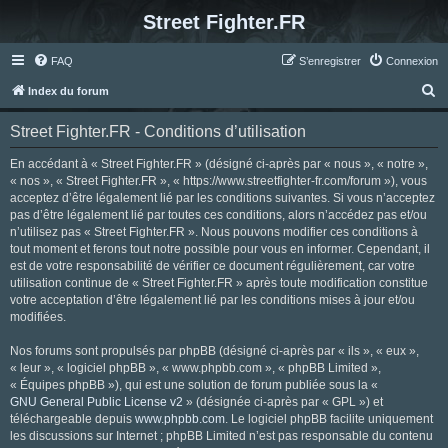
Street Fighter.FR
FAQ
S’enregistrer
Connexion
R
Index du forum
e
Street Fighter.FR - Conditions d’utilisation
c
h
En accédant à « Street Fighter.FR » (désigné ci-après par « nous », « notre »,
« nos », « Street Fighter.FR », « https://www.streetfighter-fr.com/forum »), vous
e
acceptez d’être légalement lié par les conditions suivantes. Si vous n’acceptez
r
pas d’être légalement lié par toutes ces conditions, alors n’accédez pas et/ou
n’utilisez pas « Street Fighter.FR ». Nous pouvons modifier ces conditions à
c
tout moment et ferons tout notre possible pour vous en informer. Cependant, il
h
est de votre responsabilité de vérifier ce document régulièrement, car votre
utilisation continue de « Street Fighter.FR » après toute modification constitue
e
votre acceptation d’être légalement lié par les conditions mises à jour et/ou
r
modifiées.
Nos forums sont propulsés par phpBB (désigné ci-après par « ils », « eux »,
« leur », « logiciel phpBB », « www.phpbb.com », « phpBB Limited »,
« Équipes phpBB »), qui est une solution de forum publiée sous la «
GNU General Public License v2
» (désignée ci-après par « GPL ») et
téléchargeable depuis
www.phpbb.com
. Le logiciel phpBB facilite uniquement
les discussions sur Internet ; phpBB Limited n’est pas responsable du contenu