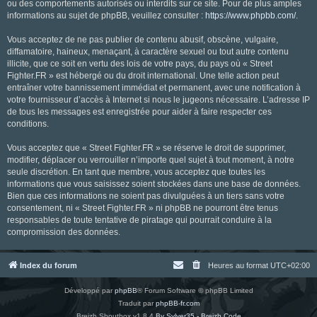
ou des comportements autorisés ou interdits sur ce site. Pour de plus amples
informations au sujet de phpBB, veuillez consulter :
https://www.phpbb.com/
.
Vous acceptez de ne pas publier de contenu abusif, obscène, vulgaire,
diffamatoire, haineux, menaçant, à caractère sexuel ou tout autre contenu
illicite, que ce soit en vertu des lois de votre pays, du pays où « Street
Fighter.FR » est hébergé ou du droit international. Une telle action peut
entraîner votre bannissement immédiat et permanent, avec une notification à
votre fournisseur d’accès à Internet si nous le jugeons nécessaire. L’adresse IP
de tous les messages est enregistrée pour aider à faire respecter ces
conditions.
Vous acceptez que « Street Fighter.FR » se réserve le droit de supprimer,
modifier, déplacer ou verrouiller n’importe quel sujet à tout moment, à notre
seule discrétion. En tant que membre, vous acceptez que toutes les
informations que vous saisissez soient stockées dans une base de données.
Bien que ces informations ne soient pas divulguées à un tiers sans votre
consentement, ni « Street Fighter.FR » ni phpBB ne pourront être tenus
responsables de toute tentative de piratage qui pourrait conduire à la
compromission des données.
Index du forum
Heures au format
UTC+02:00
Développé par
phpBB
® Forum Software © phpBB Limited
Traduit par
phpBB-fr.com
Breizh Shoutbox v1.8.4
By Sylver35 - Breizh Code