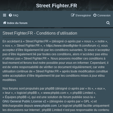
Street Fighter.FR
FAQ
S’enregistrer
Connexion
R
Index du forum
e
Street Fighter.FR - Conditions d’utilisation
c
h
En accédant à « Street Fighter.FR » (désigné ci-après par « nous », « notre »,
« nos », « Street Fighter.FR », « https://www.streetfighter-fr.com/forum »), vous
e
acceptez d’être légalement lié par les conditions suivantes. Si vous n’acceptez
r
pas d’être légalement lié par toutes ces conditions, alors n’accédez pas et/ou
n’utilisez pas « Street Fighter.FR ». Nous pouvons modifier ces conditions à
c
tout moment et ferons tout notre possible pour vous en informer. Cependant, il
h
est de votre responsabilité de vérifier ce document régulièrement, car votre
utilisation continue de « Street Fighter.FR » après toute modification constitue
e
votre acceptation d’être légalement lié par les conditions mises à jour et/ou
r
modifiées.
Nos forums sont propulsés par phpBB (désigné ci-après par « ils », « eux »,
« leur », « logiciel phpBB », « www.phpbb.com », « phpBB Limited »,
« Équipes phpBB »), qui est une solution de forum publiée sous la «
GNU General Public License v2
» (désignée ci-après par « GPL ») et
téléchargeable depuis
www.phpbb.com
. Le logiciel phpBB facilite uniquement
les discussions sur Internet ; phpBB Limited n’est pas responsable du contenu