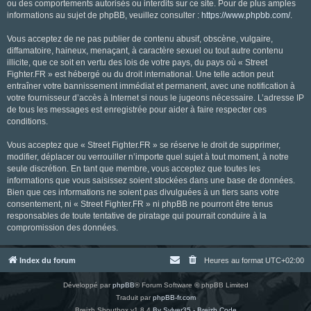
ou des comportements autorisés ou interdits sur ce site. Pour de plus amples
informations au sujet de phpBB, veuillez consulter :
https://www.phpbb.com/
.
Vous acceptez de ne pas publier de contenu abusif, obscène, vulgaire,
diffamatoire, haineux, menaçant, à caractère sexuel ou tout autre contenu
illicite, que ce soit en vertu des lois de votre pays, du pays où « Street
Fighter.FR » est hébergé ou du droit international. Une telle action peut
entraîner votre bannissement immédiat et permanent, avec une notification à
votre fournisseur d’accès à Internet si nous le jugeons nécessaire. L’adresse IP
de tous les messages est enregistrée pour aider à faire respecter ces
conditions.
Vous acceptez que « Street Fighter.FR » se réserve le droit de supprimer,
modifier, déplacer ou verrouiller n’importe quel sujet à tout moment, à notre
seule discrétion. En tant que membre, vous acceptez que toutes les
informations que vous saisissez soient stockées dans une base de données.
Bien que ces informations ne soient pas divulguées à un tiers sans votre
consentement, ni « Street Fighter.FR » ni phpBB ne pourront être tenus
responsables de toute tentative de piratage qui pourrait conduire à la
compromission des données.
Index du forum
Heures au format
UTC+02:00
Développé par
phpBB
® Forum Software © phpBB Limited
Traduit par
phpBB-fr.com
Breizh Shoutbox v1.8.4
By Sylver35 - Breizh Code