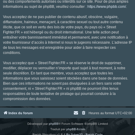
ou des comportements autorisés ou interdits sur ce site. Pour de plus amples
informations au sujet de phpBB, veuillez consulter :
https://www.phpbb.com/
.
Vous acceptez de ne pas publier de contenu abusif, obscène, vulgaire,
diffamatoire, haineux, menaçant, à caractère sexuel ou tout autre contenu
illicite, que ce soit en vertu des lois de votre pays, du pays où « Street
Fighter.FR » est hébergé ou du droit international. Une telle action peut
entraîner votre bannissement immédiat et permanent, avec une notification à
votre fournisseur d’accès à Internet si nous le jugeons nécessaire. L’adresse IP
de tous les messages est enregistrée pour aider à faire respecter ces
conditions.
Vous acceptez que « Street Fighter.FR » se réserve le droit de supprimer,
modifier, déplacer ou verrouiller n’importe quel sujet à tout moment, à notre
seule discrétion. En tant que membre, vous acceptez que toutes les
informations que vous saisissez soient stockées dans une base de données.
Bien que ces informations ne soient pas divulguées à un tiers sans votre
consentement, ni « Street Fighter.FR » ni phpBB ne pourront être tenus
responsables de toute tentative de piratage qui pourrait conduire à la
compromission des données.
Index du forum
Heures au format
UTC+02:00
Développé par
phpBB
® Forum Software © phpBB Limited
Traduit par
phpBB-fr.com
Breizh Shoutbox v1.8.4
By Sylver35 - Breizh Code