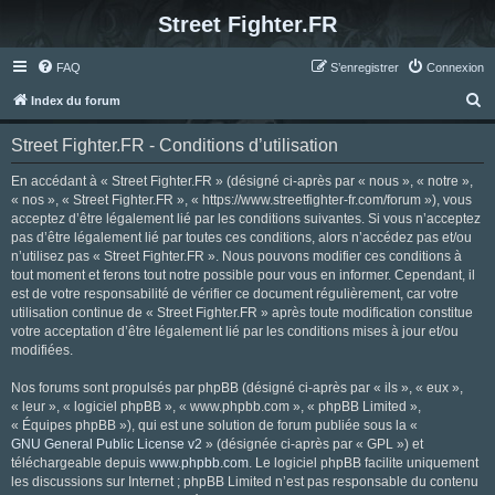
Street Fighter.FR
FAQ
S’enregistrer
Connexion
R
Index du forum
e
Street Fighter.FR - Conditions d’utilisation
c
h
En accédant à « Street Fighter.FR » (désigné ci-après par « nous », « notre »,
« nos », « Street Fighter.FR », « https://www.streetfighter-fr.com/forum »), vous
e
acceptez d’être légalement lié par les conditions suivantes. Si vous n’acceptez
r
pas d’être légalement lié par toutes ces conditions, alors n’accédez pas et/ou
n’utilisez pas « Street Fighter.FR ». Nous pouvons modifier ces conditions à
c
tout moment et ferons tout notre possible pour vous en informer. Cependant, il
h
est de votre responsabilité de vérifier ce document régulièrement, car votre
utilisation continue de « Street Fighter.FR » après toute modification constitue
e
votre acceptation d’être légalement lié par les conditions mises à jour et/ou
r
modifiées.
Nos forums sont propulsés par phpBB (désigné ci-après par « ils », « eux »,
« leur », « logiciel phpBB », « www.phpbb.com », « phpBB Limited »,
« Équipes phpBB »), qui est une solution de forum publiée sous la «
GNU General Public License v2
» (désignée ci-après par « GPL ») et
téléchargeable depuis
www.phpbb.com
. Le logiciel phpBB facilite uniquement
les discussions sur Internet ; phpBB Limited n’est pas responsable du contenu