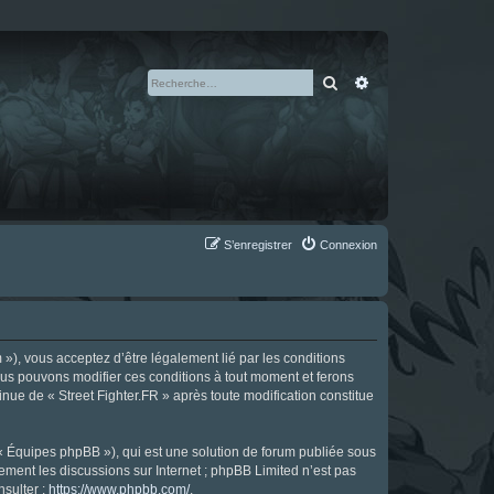
Rechercher
Recherche avan
S’enregistrer
Connexion
m »), vous acceptez d’être légalement lié par les conditions
Nous pouvons modifier ces conditions à tout moment et ferons
tinue de « Street Fighter.FR » après toute modification constitue
 « Équipes phpBB »), qui est une solution de forum publiée sous
uement les discussions sur Internet ; phpBB Limited n’est pas
nsulter :
https://www.phpbb.com/
.