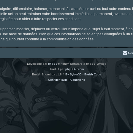
gaire, diffamatoire, haineux, menaçant, à caractère sexuel ou tout autre contenu ill
 telle action peut entraîner votre bannissement immédiat et permanent, avec une noti
gistrée pour aider à faire respecter ces conditions.
supprimer, modifier, déplacer ou verrouiller n’importe quel sujet à tout moment, à 
s une base de données. Bien que ces informations ne soient pas divulguées à un ti
tage qui pourrait conduire à la compromission des données.
Nou
Développé par
phpBB
® Forum Software © phpBB Limited
Traduit par
phpBB-fr.com
Breizh Shoutbox v1.8.4
By Sylver35 - Breizh Code
Confidentialité
|
Conditions