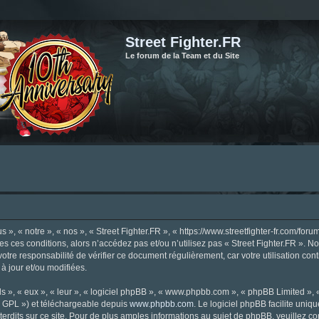
Street Fighter.FR
Le forum de la Team et du Site
», « notre », « nos », « Street Fighter.FR », « https://www.streetfighter-fr.com/foru
tes ces conditions, alors n’accédez pas et/ou n’utilisez pas « Street Fighter.FR ». 
votre responsabilité de vérifier ce document régulièrement, car votre utilisation con
 à jour et/ou modifiées.
s », « eux », « leur », « logiciel phpBB », « www.phpbb.com », « phpBB Limited »,
« GPL ») et téléchargeable depuis
www.phpbb.com
. Le logiciel phpBB facilite uniq
dits sur ce site. Pour de plus amples informations au sujet de phpBB, veuillez co