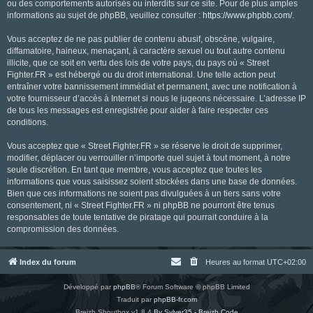
ou des comportements autorisés ou interdits sur ce site. Pour de plus amples
informations au sujet de phpBB, veuillez consulter :
https://www.phpbb.com/
.
Vous acceptez de ne pas publier de contenu abusif, obscène, vulgaire,
diffamatoire, haineux, menaçant, à caractère sexuel ou tout autre contenu
illicite, que ce soit en vertu des lois de votre pays, du pays où « Street
Fighter.FR » est hébergé ou du droit international. Une telle action peut
entraîner votre bannissement immédiat et permanent, avec une notification à
votre fournisseur d’accès à Internet si nous le jugeons nécessaire. L’adresse IP
de tous les messages est enregistrée pour aider à faire respecter ces
conditions.
Vous acceptez que « Street Fighter.FR » se réserve le droit de supprimer,
modifier, déplacer ou verrouiller n’importe quel sujet à tout moment, à notre
seule discrétion. En tant que membre, vous acceptez que toutes les
informations que vous saisissez soient stockées dans une base de données.
Bien que ces informations ne soient pas divulguées à un tiers sans votre
consentement, ni « Street Fighter.FR » ni phpBB ne pourront être tenus
responsables de toute tentative de piratage qui pourrait conduire à la
compromission des données.
Index du forum
Heures au format
UTC+02:00
Développé par
phpBB
® Forum Software © phpBB Limited
Traduit par
phpBB-fr.com
Breizh Shoutbox v1.8.4
By Sylver35 - Breizh Code