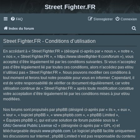
Street Fighter.FR
FAQ
S’enregistrer
Connexion
R
Index du forum
e
Street Fighter.FR - Conditions d’utilisation
c
h
En accédant à « Street Fighter.FR » (désigné ci-après par « nous », « notre »,
« nos », « Street Fighter.FR », « https://www.streetfighter-fr.com/forum »), vous
e
acceptez d’être légalement lié par les conditions suivantes. Si vous n’acceptez
r
pas d’être légalement lié par toutes ces conditions, alors n’accédez pas et/ou
n’utilisez pas « Street Fighter.FR ». Nous pouvons modifier ces conditions à
c
tout moment et ferons tout notre possible pour vous en informer. Cependant, il
h
est de votre responsabilité de vérifier ce document régulièrement, car votre
utilisation continue de « Street Fighter.FR » après toute modification constitue
e
votre acceptation d’être légalement lié par les conditions mises à jour et/ou
r
modifiées.
Nos forums sont propulsés par phpBB (désigné ci-après par « ils », « eux »,
« leur », « logiciel phpBB », « www.phpbb.com », « phpBB Limited »,
« Équipes phpBB »), qui est une solution de forum publiée sous la «
GNU General Public License v2
» (désignée ci-après par « GPL ») et
téléchargeable depuis
www.phpbb.com
. Le logiciel phpBB facilite uniquement
les discussions sur Internet ; phpBB Limited n’est pas responsable du contenu