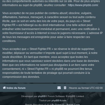
ou des comportements autorisés ou interdits sur ce site. Pour de plus amples
informations au sujet de phpBB, veuillez consulter :
https://www.phpbb.com/
.
Vous acceptez de ne pas publier de contenu abusif, obscène, vulgaire,
diffamatoire, haineux, menaçant, à caractère sexuel ou tout autre contenu
illicite, que ce soit en vertu des lois de votre pays, du pays où « Street
Fighter.FR » est hébergé ou du droit international. Une telle action peut
entraîner votre bannissement immédiat et permanent, avec une notification à
votre fournisseur d’accès à Internet si nous le jugeons nécessaire. L’adresse IP
de tous les messages est enregistrée pour aider à faire respecter ces
conditions.
Vous acceptez que « Street Fighter.FR » se réserve le droit de supprimer,
modifier, déplacer ou verrouiller n’importe quel sujet à tout moment, à notre
seule discrétion. En tant que membre, vous acceptez que toutes les
informations que vous saisissez soient stockées dans une base de données.
Bien que ces informations ne soient pas divulguées à un tiers sans votre
consentement, ni « Street Fighter.FR » ni phpBB ne pourront être tenus
responsables de toute tentative de piratage qui pourrait conduire à la
compromission des données.
Index du forum
Heures au format
UTC+02:00
Développé par
phpBB
® Forum Software © phpBB Limited
Traduit par
phpBB-fr.com
Breizh Shoutbox v1.8.4
By Sylver35 - Breizh Code