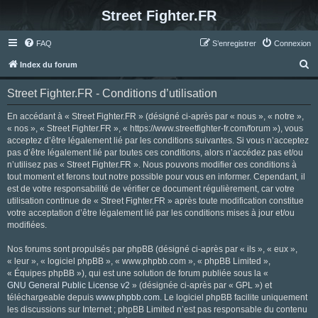
Street Fighter.FR
FAQ
S’enregistrer
Connexion
R
Index du forum
e
Street Fighter.FR - Conditions d’utilisation
c
h
En accédant à « Street Fighter.FR » (désigné ci-après par « nous », « notre »,
« nos », « Street Fighter.FR », « https://www.streetfighter-fr.com/forum »), vous
e
acceptez d’être légalement lié par les conditions suivantes. Si vous n’acceptez
r
pas d’être légalement lié par toutes ces conditions, alors n’accédez pas et/ou
n’utilisez pas « Street Fighter.FR ». Nous pouvons modifier ces conditions à
c
tout moment et ferons tout notre possible pour vous en informer. Cependant, il
h
est de votre responsabilité de vérifier ce document régulièrement, car votre
utilisation continue de « Street Fighter.FR » après toute modification constitue
e
votre acceptation d’être légalement lié par les conditions mises à jour et/ou
r
modifiées.
Nos forums sont propulsés par phpBB (désigné ci-après par « ils », « eux »,
« leur », « logiciel phpBB », « www.phpbb.com », « phpBB Limited »,
« Équipes phpBB »), qui est une solution de forum publiée sous la «
GNU General Public License v2
» (désignée ci-après par « GPL ») et
téléchargeable depuis
www.phpbb.com
. Le logiciel phpBB facilite uniquement
les discussions sur Internet ; phpBB Limited n’est pas responsable du contenu