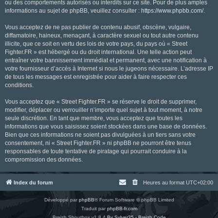
ou des comportements autorisés ou interdits sur ce site. Pour de plus amples
informations au sujet de phpBB, veuillez consulter :
https://www.phpbb.com/
.
Vous acceptez de ne pas publier de contenu abusif, obscène, vulgaire,
diffamatoire, haineux, menaçant, à caractère sexuel ou tout autre contenu
illicite, que ce soit en vertu des lois de votre pays, du pays où « Street
Fighter.FR » est hébergé ou du droit international. Une telle action peut
entraîner votre bannissement immédiat et permanent, avec une notification à
votre fournisseur d’accès à Internet si nous le jugeons nécessaire. L’adresse IP
de tous les messages est enregistrée pour aider à faire respecter ces
conditions.
Vous acceptez que « Street Fighter.FR » se réserve le droit de supprimer,
modifier, déplacer ou verrouiller n’importe quel sujet à tout moment, à notre
seule discrétion. En tant que membre, vous acceptez que toutes les
informations que vous saisissez soient stockées dans une base de données.
Bien que ces informations ne soient pas divulguées à un tiers sans votre
consentement, ni « Street Fighter.FR » ni phpBB ne pourront être tenus
responsables de toute tentative de piratage qui pourrait conduire à la
compromission des données.
Index du forum
Heures au format
UTC+02:00
Développé par
phpBB
® Forum Software © phpBB Limited
Traduit par
phpBB-fr.com
Breizh Shoutbox v1.8.4
By Sylver35 - Breizh Code