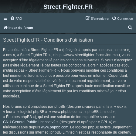
Street Fighter.FR
FAQ
S’enregistrer
Connexion
R
Index du forum
e
Street Fighter.FR - Conditions d’utilisation
c
h
En accédant à « Street Fighter.FR » (désigné ci-après par « nous », « notre »,
« nos », « Street Fighter.FR », « https://www.streetfighter-fr.com/forum »), vous
e
acceptez d’être légalement lié par les conditions suivantes. Si vous n’acceptez
r
pas d’être légalement lié par toutes ces conditions, alors n’accédez pas et/ou
n’utilisez pas « Street Fighter.FR ». Nous pouvons modifier ces conditions à
c
tout moment et ferons tout notre possible pour vous en informer. Cependant, il
h
est de votre responsabilité de vérifier ce document régulièrement, car votre
utilisation continue de « Street Fighter.FR » après toute modification constitue
e
votre acceptation d’être légalement lié par les conditions mises à jour et/ou
r
modifiées.
Nos forums sont propulsés par phpBB (désigné ci-après par « ils », « eux »,
« leur », « logiciel phpBB », « www.phpbb.com », « phpBB Limited »,
« Équipes phpBB »), qui est une solution de forum publiée sous la «
GNU General Public License v2
» (désignée ci-après par « GPL ») et
téléchargeable depuis
www.phpbb.com
. Le logiciel phpBB facilite uniquement
les discussions sur Internet ; phpBB Limited n’est pas responsable du contenu