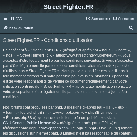
Street Fighter.FR
FAQ
S’enregistrer
Connexion
R
Index du forum
e
Street Fighter.FR - Conditions d’utilisation
c
h
En accédant à « Street Fighter.FR » (désigné ci-après par « nous », « notre »,
« nos », « Street Fighter.FR », « https://www.streetfighter-fr.com/forum »), vous
e
acceptez d’être légalement lié par les conditions suivantes. Si vous n’acceptez
r
pas d’être légalement lié par toutes ces conditions, alors n’accédez pas et/ou
n’utilisez pas « Street Fighter.FR ». Nous pouvons modifier ces conditions à
c
tout moment et ferons tout notre possible pour vous en informer. Cependant, il
h
est de votre responsabilité de vérifier ce document régulièrement, car votre
utilisation continue de « Street Fighter.FR » après toute modification constitue
e
votre acceptation d’être légalement lié par les conditions mises à jour et/ou
r
modifiées.
Nos forums sont propulsés par phpBB (désigné ci-après par « ils », « eux »,
« leur », « logiciel phpBB », « www.phpbb.com », « phpBB Limited »,
« Équipes phpBB »), qui est une solution de forum publiée sous la «
GNU General Public License v2
» (désignée ci-après par « GPL ») et
téléchargeable depuis
www.phpbb.com
. Le logiciel phpBB facilite uniquement
les discussions sur Internet ; phpBB Limited n’est pas responsable du contenu