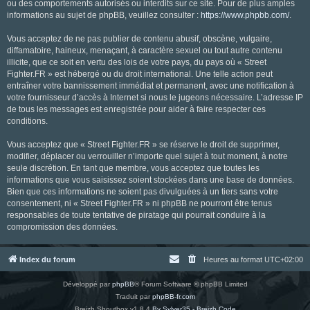
ou des comportements autorisés ou interdits sur ce site. Pour de plus amples
informations au sujet de phpBB, veuillez consulter :
https://www.phpbb.com/
.
Vous acceptez de ne pas publier de contenu abusif, obscène, vulgaire,
diffamatoire, haineux, menaçant, à caractère sexuel ou tout autre contenu
illicite, que ce soit en vertu des lois de votre pays, du pays où « Street
Fighter.FR » est hébergé ou du droit international. Une telle action peut
entraîner votre bannissement immédiat et permanent, avec une notification à
votre fournisseur d’accès à Internet si nous le jugeons nécessaire. L’adresse IP
de tous les messages est enregistrée pour aider à faire respecter ces
conditions.
Vous acceptez que « Street Fighter.FR » se réserve le droit de supprimer,
modifier, déplacer ou verrouiller n’importe quel sujet à tout moment, à notre
seule discrétion. En tant que membre, vous acceptez que toutes les
informations que vous saisissez soient stockées dans une base de données.
Bien que ces informations ne soient pas divulguées à un tiers sans votre
consentement, ni « Street Fighter.FR » ni phpBB ne pourront être tenus
responsables de toute tentative de piratage qui pourrait conduire à la
compromission des données.
Index du forum
Heures au format
UTC+02:00
Développé par
phpBB
® Forum Software © phpBB Limited
Traduit par
phpBB-fr.com
Breizh Shoutbox v1.8.4
By Sylver35 - Breizh Code