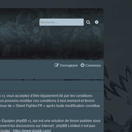
Rechercher
Recherche avan
S’enregistrer
Connexion
m »), vous acceptez d’être légalement lié par les conditions
Nous pouvons modifier ces conditions à tout moment et ferons
tinue de « Street Fighter.FR » après toute modification constitue
 « Équipes phpBB »), qui est une solution de forum publiée sous
uement les discussions sur Internet ; phpBB Limited n’est pas
nsulter :
https://www.phpbb.com/
.