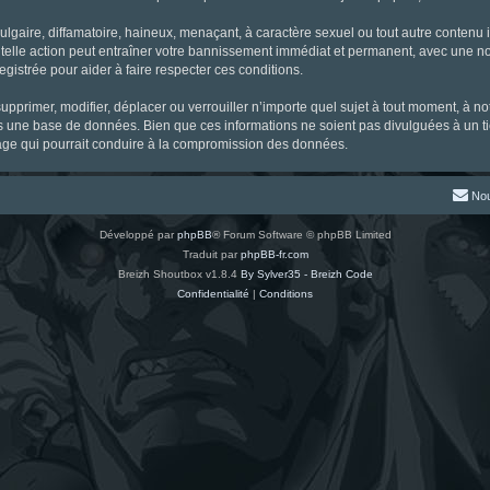
gaire, diffamatoire, haineux, menaçant, à caractère sexuel ou tout autre contenu ill
 telle action peut entraîner votre bannissement immédiat et permanent, avec une noti
gistrée pour aider à faire respecter ces conditions.
supprimer, modifier, déplacer ou verrouiller n’importe quel sujet à tout moment, à 
s une base de données. Bien que ces informations ne soient pas divulguées à un ti
tage qui pourrait conduire à la compromission des données.
Nou
Développé par
phpBB
® Forum Software © phpBB Limited
Traduit par
phpBB-fr.com
Breizh Shoutbox v1.8.4
By Sylver35 - Breizh Code
Confidentialité
|
Conditions