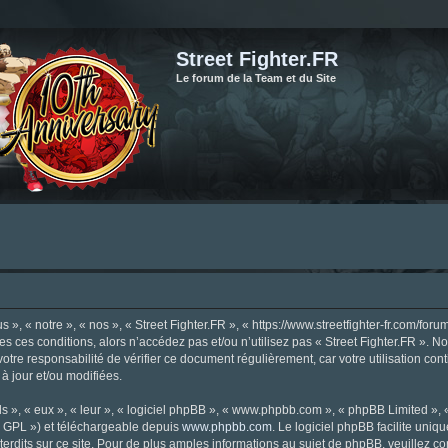
Street Fighter.FR
Le forum de la Team et du Site
», « notre », « nos », « Street Fighter.FR », « https://www.streetfighter-fr.com/foru
tes ces conditions, alors n’accédez pas et/ou n’utilisez pas « Street Fighter.FR ». 
votre responsabilité de vérifier ce document régulièrement, car votre utilisation con
 à jour et/ou modifiées.
s », « eux », « leur », « logiciel phpBB », « www.phpbb.com », « phpBB Limited »,
« GPL ») et téléchargeable depuis
www.phpbb.com
. Le logiciel phpBB facilite uniq
dits sur ce site. Pour de plus amples informations au sujet de phpBB, veuillez co