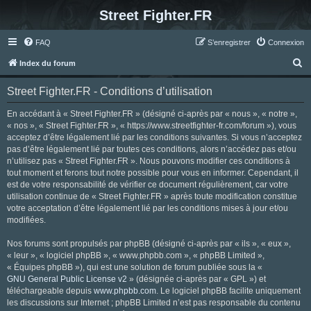
Street Fighter.FR
FAQ
S’enregistrer
Connexion
R
Index du forum
e
Street Fighter.FR - Conditions d’utilisation
c
h
En accédant à « Street Fighter.FR » (désigné ci-après par « nous », « notre »,
« nos », « Street Fighter.FR », « https://www.streetfighter-fr.com/forum »), vous
e
acceptez d’être légalement lié par les conditions suivantes. Si vous n’acceptez
r
pas d’être légalement lié par toutes ces conditions, alors n’accédez pas et/ou
n’utilisez pas « Street Fighter.FR ». Nous pouvons modifier ces conditions à
c
tout moment et ferons tout notre possible pour vous en informer. Cependant, il
h
est de votre responsabilité de vérifier ce document régulièrement, car votre
utilisation continue de « Street Fighter.FR » après toute modification constitue
e
votre acceptation d’être légalement lié par les conditions mises à jour et/ou
r
modifiées.
Nos forums sont propulsés par phpBB (désigné ci-après par « ils », « eux »,
« leur », « logiciel phpBB », « www.phpbb.com », « phpBB Limited »,
« Équipes phpBB »), qui est une solution de forum publiée sous la «
GNU General Public License v2
» (désignée ci-après par « GPL ») et
téléchargeable depuis
www.phpbb.com
. Le logiciel phpBB facilite uniquement
les discussions sur Internet ; phpBB Limited n’est pas responsable du contenu