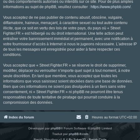
ou des comportements autorisés ou interdits sur ce site. Pour de plus amples
informations au sujet de phpBB, veuillez consulter :
https://www.phpbb.com/
.
Vous acceptez de ne pas publier de contenu abusif, obscène, vulgaire,
diffamatoire, haineux, menaçant, à caractère sexuel ou tout autre contenu
illicite, que ce soit en vertu des lois de votre pays, du pays où « Street
Fighter.FR » est hébergé ou du droit international. Une telle action peut
entraîner votre bannissement immédiat et permanent, avec une notification à
votre fournisseur d’accès à Internet si nous le jugeons nécessaire. L’adresse IP
de tous les messages est enregistrée pour aider à faire respecter ces
conditions.
Vous acceptez que « Street Fighter.FR » se réserve le droit de supprimer,
modifier, déplacer ou verrouiller n’importe quel sujet à tout moment, à notre
seule discrétion. En tant que membre, vous acceptez que toutes les
informations que vous saisissez soient stockées dans une base de données.
Bien que ces informations ne soient pas divulguées à un tiers sans votre
consentement, ni « Street Fighter.FR » ni phpBB ne pourront être tenus
responsables de toute tentative de piratage qui pourrait conduire à la
compromission des données.
Index du forum
Heures au format
UTC+02:00
Développé par
phpBB
® Forum Software © phpBB Limited
Traduit par
phpBB-fr.com
Breizh Shoutbox v1.8.4
By Sylver35 - Breizh Code