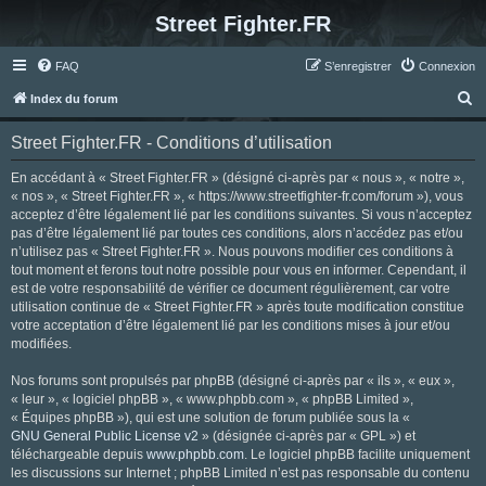
Street Fighter.FR
FAQ
S’enregistrer
Connexion
R
Index du forum
e
Street Fighter.FR - Conditions d’utilisation
c
h
En accédant à « Street Fighter.FR » (désigné ci-après par « nous », « notre »,
« nos », « Street Fighter.FR », « https://www.streetfighter-fr.com/forum »), vous
e
acceptez d’être légalement lié par les conditions suivantes. Si vous n’acceptez
r
pas d’être légalement lié par toutes ces conditions, alors n’accédez pas et/ou
n’utilisez pas « Street Fighter.FR ». Nous pouvons modifier ces conditions à
c
tout moment et ferons tout notre possible pour vous en informer. Cependant, il
h
est de votre responsabilité de vérifier ce document régulièrement, car votre
utilisation continue de « Street Fighter.FR » après toute modification constitue
e
votre acceptation d’être légalement lié par les conditions mises à jour et/ou
r
modifiées.
Nos forums sont propulsés par phpBB (désigné ci-après par « ils », « eux »,
« leur », « logiciel phpBB », « www.phpbb.com », « phpBB Limited »,
« Équipes phpBB »), qui est une solution de forum publiée sous la «
GNU General Public License v2
» (désignée ci-après par « GPL ») et
téléchargeable depuis
www.phpbb.com
. Le logiciel phpBB facilite uniquement
les discussions sur Internet ; phpBB Limited n’est pas responsable du contenu