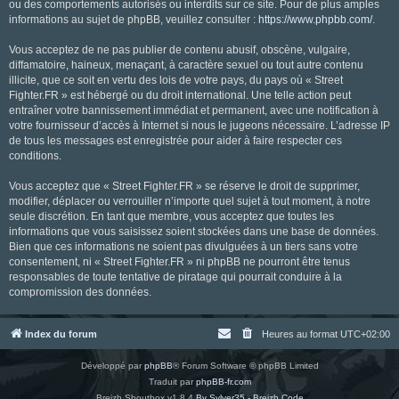
ou des comportements autorisés ou interdits sur ce site. Pour de plus amples
informations au sujet de phpBB, veuillez consulter :
https://www.phpbb.com/
.
Vous acceptez de ne pas publier de contenu abusif, obscène, vulgaire,
diffamatoire, haineux, menaçant, à caractère sexuel ou tout autre contenu
illicite, que ce soit en vertu des lois de votre pays, du pays où « Street
Fighter.FR » est hébergé ou du droit international. Une telle action peut
entraîner votre bannissement immédiat et permanent, avec une notification à
votre fournisseur d’accès à Internet si nous le jugeons nécessaire. L’adresse IP
de tous les messages est enregistrée pour aider à faire respecter ces
conditions.
Vous acceptez que « Street Fighter.FR » se réserve le droit de supprimer,
modifier, déplacer ou verrouiller n’importe quel sujet à tout moment, à notre
seule discrétion. En tant que membre, vous acceptez que toutes les
informations que vous saisissez soient stockées dans une base de données.
Bien que ces informations ne soient pas divulguées à un tiers sans votre
consentement, ni « Street Fighter.FR » ni phpBB ne pourront être tenus
responsables de toute tentative de piratage qui pourrait conduire à la
compromission des données.
Index du forum
Heures au format
UTC+02:00
Développé par
phpBB
® Forum Software © phpBB Limited
Traduit par
phpBB-fr.com
Breizh Shoutbox v1.8.4
By Sylver35 - Breizh Code