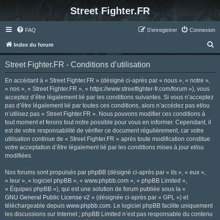
Street Fighter.FR
FAQ
S’enregistrer
Connexion
R
Index du forum
e
Street Fighter.FR - Conditions d’utilisation
c
h
En accédant à « Street Fighter.FR » (désigné ci-après par « nous », « notre »,
« nos », « Street Fighter.FR », « https://www.streetfighter-fr.com/forum »), vous
e
acceptez d’être légalement lié par les conditions suivantes. Si vous n’acceptez
r
pas d’être légalement lié par toutes ces conditions, alors n’accédez pas et/ou
n’utilisez pas « Street Fighter.FR ». Nous pouvons modifier ces conditions à
c
tout moment et ferons tout notre possible pour vous en informer. Cependant, il
h
est de votre responsabilité de vérifier ce document régulièrement, car votre
utilisation continue de « Street Fighter.FR » après toute modification constitue
e
votre acceptation d’être légalement lié par les conditions mises à jour et/ou
r
modifiées.
Nos forums sont propulsés par phpBB (désigné ci-après par « ils », « eux »,
« leur », « logiciel phpBB », « www.phpbb.com », « phpBB Limited »,
« Équipes phpBB »), qui est une solution de forum publiée sous la «
GNU General Public License v2
» (désignée ci-après par « GPL ») et
téléchargeable depuis
www.phpbb.com
. Le logiciel phpBB facilite uniquement
les discussions sur Internet ; phpBB Limited n’est pas responsable du contenu