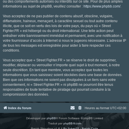
ou des comportements autorisés ou interdits sur ce site. Pour de plus amples
informations au sujet de phpBB, veuillez consulter :
https://www.phpbb.com/
.
Vous acceptez de ne pas publier de contenu abusif, obscène, vulgaire,
diffamatoire, haineux, menaçant, à caractère sexuel ou tout autre contenu
illicite, que ce soit en vertu des lois de votre pays, du pays où « Street
Fighter.FR » est hébergé ou du droit international. Une telle action peut
entraîner votre bannissement immédiat et permanent, avec une notification à
votre fournisseur d’accès à Internet si nous le jugeons nécessaire. L’adresse IP
de tous les messages est enregistrée pour aider à faire respecter ces
conditions.
Vous acceptez que « Street Fighter.FR » se réserve le droit de supprimer,
modifier, déplacer ou verrouiller n’importe quel sujet à tout moment, à notre
seule discrétion. En tant que membre, vous acceptez que toutes les
informations que vous saisissez soient stockées dans une base de données.
Bien que ces informations ne soient pas divulguées à un tiers sans votre
consentement, ni « Street Fighter.FR » ni phpBB ne pourront être tenus
responsables de toute tentative de piratage qui pourrait conduire à la
compromission des données.
Index du forum
Heures au format
UTC+02:00
Développé par
phpBB
® Forum Software © phpBB Limited
Traduit par
phpBB-fr.com
Breizh Shoutbox v1.8.4
By Sylver35 - Breizh Code